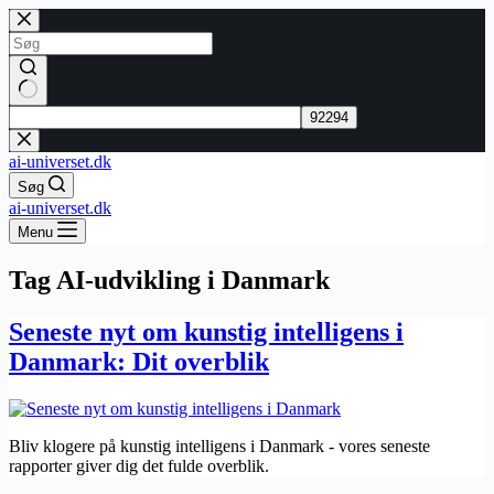
Fortsæt
til
indhold
Ingen
resultater
ai-universet.dk
Søg
ai-universet.dk
Menu
Tag
AI-udvikling i Danmark
Seneste nyt om kunstig intelligens i
Danmark: Dit overblik
Bliv klogere på kunstig intelligens i Danmark - vores seneste
rapporter giver dig det fulde overblik.