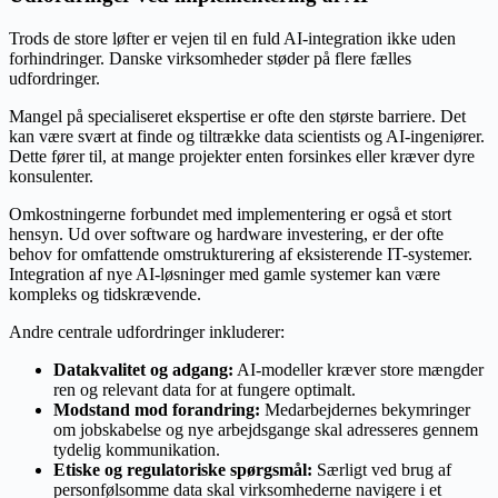
Trods de store løfter er vejen til en fuld AI-integration ikke uden
forhindringer. Danske virksomheder støder på flere fælles
udfordringer.
Mangel på specialiseret ekspertise er ofte den største barriere. Det
kan være svært at finde og tiltrække data scientists og AI-ingeniører.
Dette fører til, at mange projekter enten forsinkes eller kræver dyre
konsulenter.
Omkostningerne forbundet med implementering er også et stort
hensyn. Ud over software og hardware investering, er der ofte
behov for omfattende omstrukturering af eksisterende IT-systemer.
Integration af nye AI-løsninger med gamle systemer kan være
kompleks og tidskrævende.
Andre centrale udfordringer inkluderer:
Datakvalitet og adgang:
AI-modeller kræver store mængder
ren og relevant data for at fungere optimalt.
Modstand mod forandring:
Medarbejdernes bekymringer
om jobskabelse og nye arbejdsgange skal adresseres gennem
tydelig kommunikation.
Etiske og regulatoriske spørgsmål:
Særligt ved brug af
personfølsomme data skal virksomhederne navigere i et