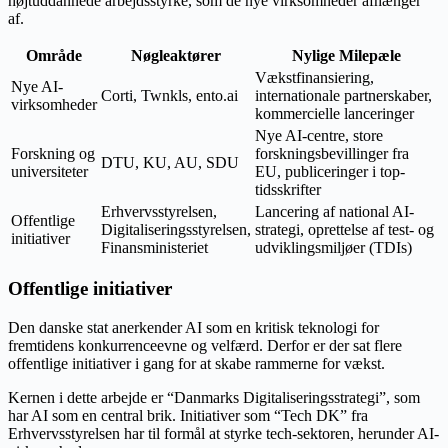
højtuddannede arbejdsstyrke, som de nye virksomheder afhænger
af.
Område
Nøgleaktører
Nylige Milepæle
Vækstfinansiering,
Nye AI-
Corti, Twnkls, ento.ai
internationale partnerskaber,
virksomheder
kommercielle lanceringer
Nye AI-centre, store
Forskning og
forskningsbevillinger fra
DTU, KU, AU, SDU
universiteter
EU, publiceringer i top-
tidsskrifter
Erhvervsstyrelsen,
Lancering af national AI-
Offentlige
Digitaliseringsstyrelsen,
strategi, oprettelse af test- og
initiativer
Finansministeriet
udviklingsmiljøer (TDIs)
Offentlige initiativer
Den danske stat anerkender AI som en kritisk teknologi for
fremtidens konkurrenceevne og velfærd. Derfor er der sat flere
offentlige initiativer i gang for at skabe rammerne for vækst.
Kernen i dette arbejde er “Danmarks Digitaliseringsstrategi”, som
har AI som en central brik. Initiativer som “Tech DK” fra
Erhvervsstyrelsen har til formål at styrke tech-sektoren, herunder AI-