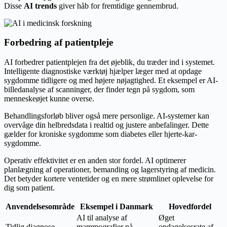
Disse
AI trends
giver håb for fremtidige gennembrud.
Forbedring af patientpleje
AI forbedrer patientplejen fra det øjeblik, du træder ind i systemet.
Intelligente diagnostiske værktøj hjælper læger med at opdage
sygdomme tidligere og med højere nøjagtighed. Et eksempel er AI-
billedanalyse af scanninger, der finder tegn på sygdom, som
menneskeøjet kunne overse.
Behandlingsforløb bliver også mere personlige. AI-systemer kan
overvåge din helbredsdata i realtid og justere anbefalinger. Dette
gælder for kroniske sygdomme som diabetes eller hjerte-kar-
sygdomme.
Operativ effektivitet er en anden stor fordel. AI optimerer
planlægning af operationer, bemanding og lagerstyring af medicin.
Det betyder kortere ventetider og en mere strømlinet oplevelse for
dig som patient.
Anvendelsesområde
Eksempel i Danmark
Hovedfordel
AI til analyse af
Øget
Tidlig diagnose
mammografier på
opdagelsesrate af