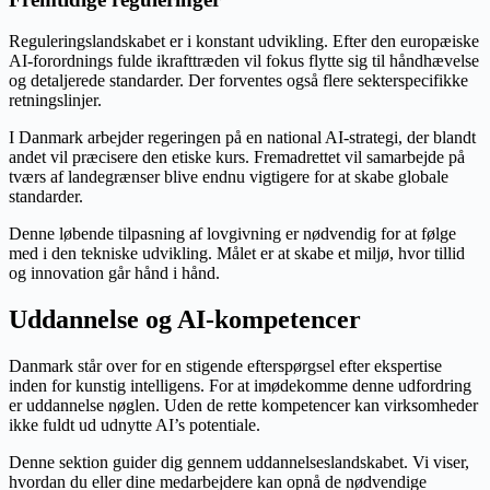
Reguleringslandskabet er i konstant udvikling. Efter den europæiske
AI-forordnings fulde ikrafttræden vil fokus flytte sig til håndhævelse
og detaljerede standarder. Der forventes også flere sekterspecifikke
retningslinjer.
I Danmark arbejder regeringen på en national AI-strategi, der blandt
andet vil præcisere den etiske kurs. Fremadrettet vil samarbejde på
tværs af landegrænser blive endnu vigtigere for at skabe globale
standarder.
Denne løbende tilpasning af lovgivning er nødvendig for at følge
med i den tekniske udvikling. Målet er at skabe et miljø, hvor tillid
og innovation går hånd i hånd.
Uddannelse og AI-kompetencer
Danmark står over for en stigende efterspørgsel efter ekspertise
inden for kunstig intelligens. For at imødekomme denne udfordring
er uddannelse nøglen. Uden de rette kompetencer kan virksomheder
ikke fuldt ud udnytte AI’s potentiale.
Denne sektion guider dig gennem uddannelseslandskabet. Vi viser,
hvordan du eller dine medarbejdere kan opnå de nødvendige