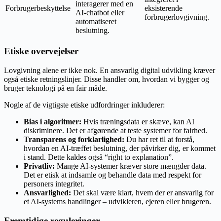
interagerer med en
Forbrugerbeskyttelse
eksisterende
AI-chatbot eller
forbrugerlovgivning.
automatiseret
beslutning.
Etiske overvejelser
Lovgivning alene er ikke nok. En ansvarlig digital udvikling kræver
også etiske retningslinjer. Disse handler om, hvordan vi bygger og
bruger teknologi på en fair måde.
Nogle af de vigtigste etiske udfordringer inkluderer:
Bias i algoritmer:
Hvis træningsdata er skæve, kan AI
diskriminere. Det er afgørende at teste systemer for fairhed.
Transparens og forklarlighed:
Du har ret til at forstå,
hvordan en AI-træffet beslutning, der påvirker dig, er kommet
i stand. Dette kaldes også “right to explanation”.
Privatliv:
Mange AI-systemer kræver store mængder data.
Det er etisk at indsamle og behandle data med respekt for
personers integritet.
Ansvarlighed:
Det skal være klart, hvem der er ansvarlig for
et AI-systems handlinger – udvikleren, ejeren eller brugeren.
Fremtidige reguleringer