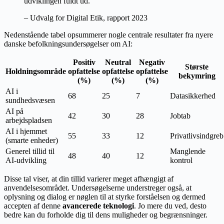
udviklingen fuldt ud.”
– Udvalg for Digital Etik, rapport 2023
Nedenstående tabel opsummerer nogle centrale resultater fra nyere
danske befolkningsundersøgelser om AI:
Positiv
Neutral
Negativ
Største
Holdningsområde
opfattelse
opfattelse
opfattelse
bekymring
(%)
(%)
(%)
AI i
68
25
7
Datasikkerhed
sundhedsvæsen
AI på
42
30
28
Jobtab
arbejdspladsen
AI i hjemmet
55
33
12
Privatlivsindgreb
(smarte enheder)
Generel tillid til
Manglende
48
40
12
AI-udvikling
kontrol
Disse tal viser, at din tillid varierer meget afhængigt af
anvendelsesområdet. Undersøgelserne understreger også, at
oplysning og dialog er nøglen til at styrke forståelsen og dermed
accepten af denne
avancerede teknologi
. Jo mere du ved, desto
bedre kan du forholde dig til dens muligheder og begrænsninger.