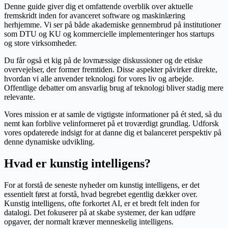
Denne guide giver dig et omfattende overblik over aktuelle
fremskridt inden for avanceret software og maskinlæring
herhjemme. Vi ser på både akademiske gennembrud på institutioner
som DTU og KU og kommercielle implementeringer hos startups
og store virksomheder.
Du får også et kig på de lovmæssige diskussioner og de etiske
overvejelser, der former fremtiden. Disse aspekter påvirker direkte,
hvordan vi alle anvender teknologi for vores liv og arbejde.
Offentlige debatter om ansvarlig brug af teknologi bliver stadig mere
relevante.
Vores mission er at samle de vigtigste informationer på ét sted, så du
nemt kan forblive velinformeret på et troværdigt grundlag. Udforsk
vores opdaterede indsigt for at danne dig et balanceret perspektiv på
denne dynamiske udvikling.
Hvad er kunstig intelligens?
For at forstå de seneste nyheder om kunstig intelligens, er det
essentielt først at forstå, hvad begrebet egentlig dækker over.
Kunstig intelligens, ofte forkortet AI, er et bredt felt inden for
datalogi. Det fokuserer på at skabe systemer, der kan udføre
opgaver, der normalt kræver menneskelig intelligens.