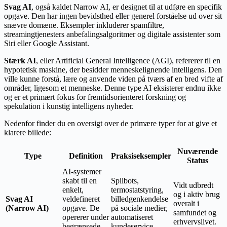
Svag AI
, også kaldet Narrow AI, er designet til at udføre en specifik
opgave. Den har ingen bevidsthed eller generel forståelse ud over sit
snævre domæne. Eksempler inkluderer spamfiltre,
streamingtjenesters anbefalingsalgoritmer og digitale assistenter som
Siri eller Google Assistant.
Stærk AI
, eller Artificial General Intelligence (AGI), refererer til en
hypotetisk maskine, der besidder menneskelignende intelligens. Den
ville kunne forstå, lære og anvende viden på tværs af en bred vifte af
områder, ligesom et menneske. Denne type AI eksisterer endnu ikke
og er et primært fokus for fremtidsorienteret forskning og
spekulation i kunstig intelligens nyheder.
Nedenfor finder du en oversigt over de primære typer for at give et
klarere billede:
Nuværende
Type
Definition
Praksiseksempler
Status
AI-systemer
skabt til en
Spilbots,
Vidt udbredt
enkelt,
termostatstyring,
og i aktiv brug
Svag AI
veldefineret
billedgenkendelse
overalt i
(Narrow AI)
opgave. De
på sociale medier,
samfundet og
opererer under
automatiseret
erhvervslivet.
begrænsede
kundeservice.