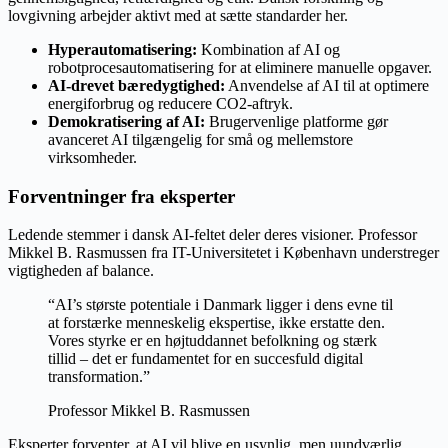
lovgivning arbejder aktivt med at sætte standarder her.
Hyperautomatisering:
Kombination af AI og
robotprocesautomatisering for at eliminere manuelle opgaver.
AI-drevet bæredygtighed:
Anvendelse af AI til at optimere
energiforbrug og reducere CO2-aftryk.
Demokratisering af AI:
Brugervenlige platforme gør
avanceret AI tilgængelig for små og mellemstore
virksomheder.
Forventninger fra eksperter
Ledende stemmer i dansk AI-feltet deler deres visioner. Professor
Mikkel B. Rasmussen fra IT-Universitetet i København understreger
vigtigheden af balance.
“AI’s største potentiale i Danmark ligger i dens evne til
at forstærke menneskelig ekspertise, ikke erstatte den.
Vores styrke er en højtuddannet befolkning og stærk
tillid – det er fundamentet for en succesfuld digital
transformation.”
Professor Mikkel B. Rasmussen
Eksperter forventer, at AI vil blive en usynlig, men uundværlig