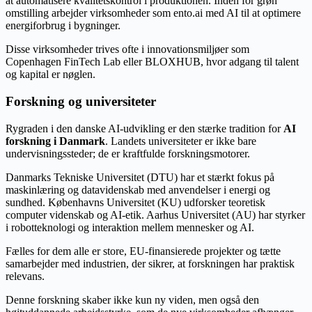
at automatisere kvalitetskontrol i produktionen. Inden for grøn
omstilling arbejder virksomheder som ento.ai med AI til at optimere
energiforbrug i bygninger.
Disse virksomheder trives ofte i innovationsmiljøer som
Copenhagen FinTech Lab eller BLOXHUB, hvor adgang til talent
og kapital er nøglen.
Forskning og universiteter
Rygraden i den danske AI-udvikling er den stærke tradition for
AI
forskning i Danmark
. Landets universiteter er ikke bare
undervisningssteder; de er kraftfulde forskningsmotorer.
Danmarks Tekniske Universitet (DTU) har et stærkt fokus på
maskinlæring og datavidenskab med anvendelser i energi og
sundhed. Københavns Universitet (KU) udforsker teoretisk
computer videnskab og AI-etik. Aarhus Universitet (AU) har styrker
i robotteknologi og interaktion mellem mennesker og AI.
Fælles for dem alle er store, EU-finansierede projekter og tætte
samarbejder med industrien, der sikrer, at forskningen har praktisk
relevans.
Denne forskning skaber ikke kun ny viden, men også den