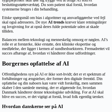
sygeplejersker skal føle sig trygge ved at bruge AI som et
besluttingsstøtteværktøj. Du som patient skal forstå, hvordan
systemerne bruges i din behandling.
Etiske spørgsmål om bias i algoritmer og ansvarliggørelse ved fejl
skal også adresseres. De nye
AI trends
kræver klare retningslinjer
og lovgivning for at opnå deres fulde potentiale uden at skade
tilliden.
Balancen mellem teknologi og menneskelig omsorg er nøglen. AI’s
rolle er at forstærke, ikke erstatte, den kliniske ekspertise og
medfølelse, der ligger i kernen af sundhedssektoren. Fremadrettet vil
succes afhænge af, hvordan vi håndterer disse udfordringer.
Borgernes opfattelse af AI
Offentlighedens syn på AI er ikke sort-hvidt; det er et spektrum af
forhåbninger og ængstelser, der former den digitale fremtid. Din
opfattelse og din naboers kan være vidt forskellig, men sammen
skaber I den samlede mening, der er afgørende for, hvordan
Danmark håndterer denne teknologiske udvikling. For at AI skal
blive en succes, er det vigtigt at forstå, hvad folk egentlig tænker.
Hvordan danskerne ser på AI