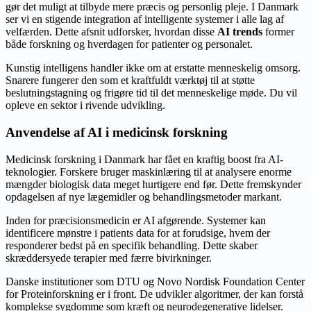
gør det muligt at tilbyde mere præcis og personlig pleje. I Danmark
ser vi en stigende integration af intelligente systemer i alle lag af
velfærden. Dette afsnit udforsker, hvordan disse
AI trends
former
både forskning og hverdagen for patienter og personalet.
Kunstig intelligens handler ikke om at erstatte menneskelig omsorg.
Snarere fungerer den som et kraftfuldt værktøj til at støtte
beslutningstagning og frigøre tid til det menneskelige møde. Du vil
opleve en sektor i rivende udvikling.
Anvendelse af AI i medicinsk forskning
Medicinsk forskning i Danmark har fået en kraftig boost fra AI-
teknologier. Forskere bruger maskinlæring til at analysere enorme
mængder biologisk data meget hurtigere end før. Dette fremskynder
opdagelsen af nye lægemidler og behandlingsmetoder markant.
Inden for præcisionsmedicin er AI afgørende. Systemer kan
identificere mønstre i patients data for at forudsige, hvem der
responderer bedst på en specifik behandling. Dette skaber
skræddersyede terapier med færre bivirkninger.
Danske institutioner som DTU og Novo Nordisk Foundation Center
for Proteinforskning er i front. De udvikler algoritmer, der kan forstå
komplekse sygdomme som kræft og neurodegenerative lidelser.