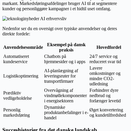
markant. Markedsføringsafdelinger bruger AI til at segmentere
kunder og personliggøre kampagner i et hidtil uset omfang.
Nedenfor ser du en oversigt over typiske anvendelser og deres
direkte fordele:
Eksempel på dansk
Anvendelsesområde
Hovedfordel
praksis
Automatiseret
Chatbots på
24/7 service og
kundeservice
hjemmesider og i apps
reduceret svar tid
Lavere
AI-planlægning af
omkostninger og
Logistikoptimering
leveringsruter for
mindre CO2-
transportfirmaer
udledning
Overvågning af
Forhindrer dyre
Prædiktiv
vindmøllekomponenter
nedbrud og
vedligeholdelse
i energisektoren
forlænger levetid
Dynamiske
Personlig
Øget konvertering
produktanbefalinger i e-
markedsføring
og kundetilfredshed
handel
Succeshistorier fra det danske landskab