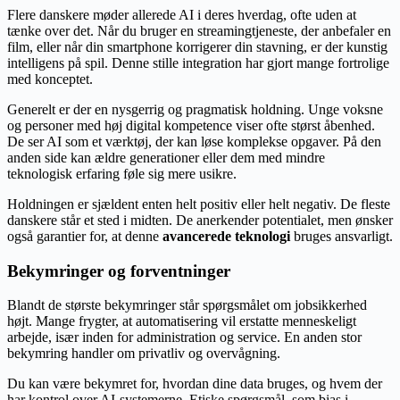
Flere danskere møder allerede AI i deres hverdag, ofte uden at
tænke over det. Når du bruger en streamingtjeneste, der anbefaler en
film, eller når din smartphone korrigerer din stavning, er der kunstig
intelligens på spil. Denne stille integration har gjort mange fortrolige
med konceptet.
Generelt er der en nysgerrig og pragmatisk holdning. Unge voksne
og personer med høj digital kompetence viser ofte størst åbenhed.
De ser AI som et værktøj, der kan løse komplekse opgaver. På den
anden side kan ældre generationer eller dem med mindre
teknologisk erfaring føle sig mere usikre.
Holdningen er sjældent enten helt positiv eller helt negativ. De fleste
danskere står et sted i midten. De anerkender potentialet, men ønsker
også garantier for, at denne
avancerede teknologi
bruges ansvarligt.
Bekymringer og forventninger
Blandt de største bekymringer står spørgsmålet om jobsikkerhed
højt. Mange frygter, at automatisering vil erstatte menneskeligt
arbejde, især inden for administration og service. En anden stor
bekymring handler om privatliv og overvågning.
Du kan være bekymret for, hvordan dine data bruges, og hvem der
har kontrol over AI-systemerne. Etiske spørgsmål, som bias i