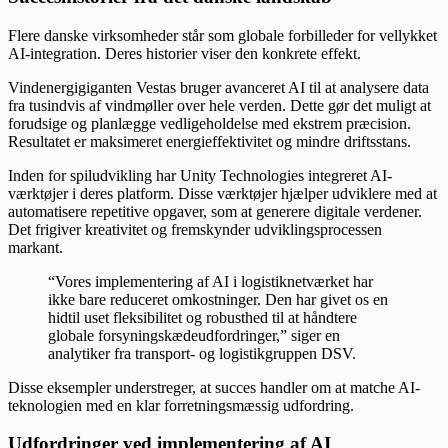
Flere danske virksomheder står som globale forbilleder for vellykket
AI-integration. Deres historier viser den konkrete effekt.
Vindenergigiganten Vestas bruger avanceret AI til at analysere data
fra tusindvis af vindmøller over hele verden. Dette gør det muligt at
forudsige og planlægge vedligeholdelse med ekstrem præcision.
Resultatet er maksimeret energieffektivitet og mindre driftsstans.
Inden for spiludvikling har Unity Technologies integreret AI-
værktøjer i deres platform. Disse værktøjer hjælper udviklere med at
automatisere repetitive opgaver, som at generere digitale verdener.
Det frigiver kreativitet og fremskynder udviklingsprocessen
markant.
“Vores implementering af AI i logistiknetværket har
ikke bare reduceret omkostninger. Den har givet os en
hidtil uset fleksibilitet og robusthed til at håndtere
globale forsyningskædeudfordringer,” siger en
analytiker fra transport- og logistikgruppen DSV.
Disse eksempler understreger, at succes handler om at matche AI-
teknologien med en klar forretningsmæssig udfordring.
Udfordringer ved implementering af AI