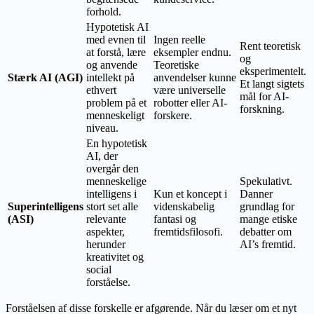
forhold.
Hypotetisk AI
med evnen til
Ingen reelle
Rent teoretisk
at forstå, lære
eksempler endnu.
og
og anvende
Teoretiske
eksperimentelt.
Stærk AI (AGI)
intellekt på
anvendelser kunne
Et langt sigtets
ethvert
være universelle
mål for AI-
problem på et
robotter eller AI-
forskning.
menneskeligt
forskere.
niveau.
En hypotetisk
AI, der
overgår den
menneskelige
Spekulativt.
intelligens i
Kun et koncept i
Danner
Superintelligens
stort set alle
videnskabelig
grundlag for
(ASI)
relevante
fantasi og
mange etiske
aspekter,
fremtidsfilosofi.
debatter om
herunder
AI’s fremtid.
kreativitet og
social
forståelse.
Forståelsen af disse forskelle er afgørende. Når du læser om et nyt