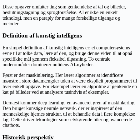
Disse opgaver omfatter ting som genkendelse af tal og billeder,
beslutningstagning og sprogforståelse. AI er ikke en enkelt
teknologi, men en paraply for mange forskellige tilgange og
metoder.
Definition af kunstig intelligens
En simpel definition af kunstig intelligens er: et computersystems
evne til at tolke data, lære af den, og bruge denne viden til at opnå
specifikke mål gennem fleksibel tilpasning. To centrale
underområder dominerer nutidens AI-nyheder.
Først er der maskinlæring. Her lærer algoritmer at identificere
mønstre i store datamængder uden at være eksplicit programmeret til
hver enkelt opgave. For eksempel lærer en algoritme at genkende en
kat på billeder ved at analysere tusindvis af eksempler.
Dernæst kommer deep learning, en avanceret gren af maskinlæring.
Den bruger kunstige neurale netværk, der er inspireret af den
menneskelige hjernes struktur, til at behandle data i flere komplekse
lag. Dette driver teknologier som selvkørende biler og avancerede
chatbots.
Historisk perspektiv