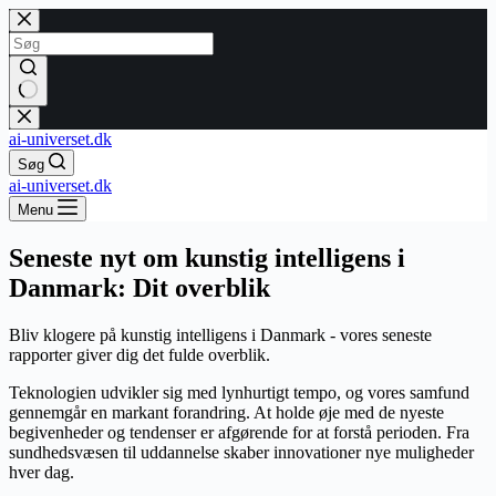
Fortsæt
til
indhold
Ingen
resultater
ai-universet.dk
Søg
ai-universet.dk
Menu
Seneste nyt om kunstig intelligens i
Danmark: Dit overblik
Bliv klogere på kunstig intelligens i Danmark - vores seneste
rapporter giver dig det fulde overblik.
Teknologien udvikler sig med lynhurtigt tempo, og vores samfund
gennemgår en markant forandring. At holde øje med de nyeste
begivenheder og tendenser er afgørende for at forstå perioden. Fra
sundhedsvæsen til uddannelse skaber innovationer nye muligheder
hver dag.