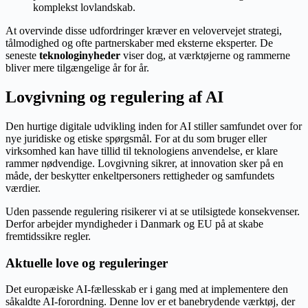
komplekst lovlandskab.
At overvinde disse udfordringer kræver en velovervejet strategi,
tålmodighed og ofte partnerskaber med eksterne eksperter. De
seneste
teknologinyheder
viser dog, at værktøjerne og rammerne
bliver mere tilgængelige år for år.
Lovgivning og regulering af AI
Den hurtige digitale udvikling inden for AI stiller samfundet over for
nye juridiske og etiske spørgsmål. For at du som bruger eller
virksomhed kan have tillid til teknologiens anvendelse, er klare
rammer nødvendige. Lovgivning sikrer, at innovation sker på en
måde, der beskytter enkeltpersoners rettigheder og samfundets
værdier.
Uden passende regulering risikerer vi at se utilsigtede konsekvenser.
Derfor arbejder myndigheder i Danmark og EU på at skabe
fremtidssikre regler.
Aktuelle love og reguleringer
Det europæiske AI-fællesskab er i gang med at implementere den
såkaldte AI-forordning. Denne lov er et banebrydende værktøj, der