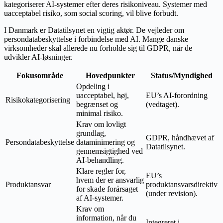
kategoriserer AI-systemer efter deres risikoniveau. Systemer med
uacceptabel risiko, som social scoring, vil blive forbudt.
I Danmark er Datatilsynet en vigtig aktør. De vejleder om
persondatabeskyttelse i forbindelse med AI. Mange danske
virksomheder skal allerede nu forholde sig til GDPR, når de
udvikler AI-løsninger.
Fokusområde
Hovedpunkter
Status/Myndighed
Opdeling i
uacceptabel, høj,
EU’s AI-forordning
Risikokategorisering
begrænset og
(vedtaget).
minimal risiko.
Krav om lovligt
grundlag,
GDPR, håndhævet af
Persondatabeskyttelse
dataminimering og
Datatilsynet.
gennemsigtighed ved
AI-behandling.
Klare regler for,
EU’s
hvem der er ansvarlig
Produktansvar
produktansvarsdirektiv
for skade forårsaget
(under revision).
af AI-systemer.
Krav om
information, når du
Integreret i