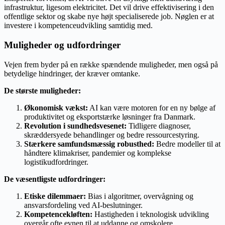
infrastruktur, ligesom elektricitet. Det vil drive effektivisering i den
offentlige sektor og skabe nye højt specialiserede job. Nøglen er at
investere i kompetenceudvikling samtidig med.
Muligheder og udfordringer
Vejen frem byder på en række spændende muligheder, men også på
betydelige hindringer, der kræver omtanke.
De største muligheder:
Økonomisk vækst:
AI kan være motoren for en ny bølge af
produktivitet og eksportstærke løsninger fra Danmark.
Revolution i sundhedsvesenet:
Tidligere diagnoser,
skræddersyede behandlinger og bedre ressourcestyring.
Stærkere samfundsmæssig robusthed:
Bedre modeller til at
håndtere klimakriser, pandemier og komplekse
logistikudfordringer.
De væsentligste udfordringer:
Etiske dilemmaer:
Bias i algoritmer, overvågning og
ansvarsfordeling ved AI-beslutninger.
Kompetencekløften:
Hastigheden i teknologisk udvikling
overgår ofte evnen til at uddanne og omskolere