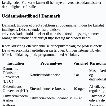
færdigheder. Fra korte kurser til helt nye universitetsuddannelser er
der muligheder for alle.
Uddannelsestilbud i Danmark
Danmark tilbyder et bredt spektrum af uddannelser inden for kunstig
intelligens. Disse spænder fra praktiske
erhvervsakademiuddannelser til teoretiske forskningsprogrammer.
Mange institutioner har hurtigt tilpasset sig markedets behov.
Korte kurser og efteruddannelse er populære valg for professionelle.
De giver praktiske færdigheder på få uger. Universiteterne tilbyder
både kandidat- og ph.d.-programmer med AI-fokus.
Institution
Programtype
Varighed
Kerneomr
Danmarks
Maskinlær
Tekniske
Kandidatuddannelse
2 år
og
Universitet
datavidens
(DTU)
Københavns
AI-etik og
Efteruddannelseskursus
10 uger
Universitet (KU)
regulering
Erhvervsakademi
Anvendt AI
Erhvervsakademiuddannelse
2½ år
Aarhus
erhvervsliv
Aalborg
Avanceret 