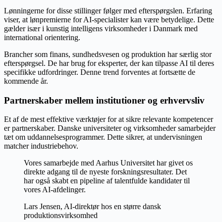
Lønningerne for disse stillinger følger med efterspørgslen. Erfaring
viser, at lønpremierne for AI-specialister kan være betydelige. Dette
gælder især i kunstig intelligens virksomheder i Danmark med
international orientering.
Brancher som finans, sundhedsvesen og produktion har særlig stor
efterspørgsel. De har brug for eksperter, der kan tilpasse AI til deres
specifikke udfordringer. Denne trend forventes at fortsætte de
kommende år.
Partnerskaber mellem institutioner og erhvervsliv
Et af de mest effektive værktøjer for at sikre relevante kompetencer
er partnerskaber. Danske universiteter og virksomheder samarbejder
tæt om uddannelsesprogrammer. Dette sikrer, at undervisningen
matcher industriebehov.
Vores samarbejde med Aarhus Universitet har givet os
direkte adgang til de nyeste forskningsresultater. Det
har også skabt en pipeline af talentfulde kandidater til
vores AI-afdelinger.
Lars Jensen, AI-direktør hos en større dansk
produktionsvirksomhed