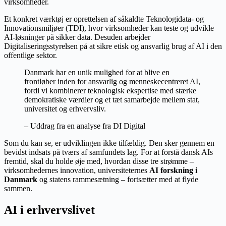
virksomheder.
Et konkret værktøj er oprettelsen af såkaldte Teknologidata- og
Innovationsmiljøer (TDI), hvor virksomheder kan teste og udvikle
AI-løsninger på sikker data. Desuden arbejder
Digitaliseringsstyrelsen på at sikre etisk og ansvarlig brug af AI i den
offentlige sektor.
Danmark har en unik mulighed for at blive en
frontløber inden for ansvarlig og menneskecentreret AI,
fordi vi kombinerer teknologisk ekspertise med stærke
demokratiske værdier og et tæt samarbejde mellem stat,
universitet og erhvervsliv.
– Uddrag fra en analyse fra DI Digital
Som du kan se, er udviklingen ikke tilfældig. Den sker gennem en
bevidst indsats på tværs af samfundets lag. For at forstå dansk AIs
fremtid, skal du holde øje med, hvordan disse tre strømme –
virksomhedernes innovation, universiteternes
AI forskning i
Danmark
og statens rammesætning – fortsætter med at flyde
sammen.
AI i erhvervslivet