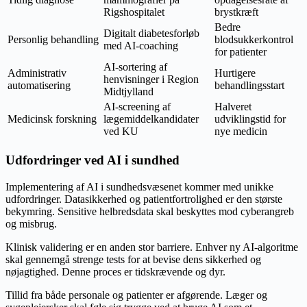
Rigshospitalet
brystkræft
Bedre
Digitalt diabetesforløb
Personlig behandling
blodsukkerkontrol
med AI-coaching
for patienter
AI-sortering af
Administrativ
Hurtigere
henvisninger i Region
automatisering
behandlingsstart
Midtjylland
AI-screening af
Halveret
Medicinsk forskning
lægemiddelkandidater
udviklingstid for
ved KU
nye medicin
Udfordringer ved AI i sundhed
Implementering af AI i sundhedsvæsenet kommer med unikke
udfordringer. Datasikkerhed og patientfortrolighed er den største
bekymring. Sensitive helbredsdata skal beskyttes mod cyberangreb
og misbrug.
Klinisk validering er en anden stor barriere. Enhver ny AI-algoritme
skal gennemgå strenge tests for at bevise dens sikkerhed og
nøjagtighed. Denne proces er tidskrævende og dyr.
Tillid fra både personale og patienter er afgørende. Læger og