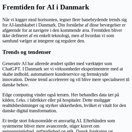
Fremtiden for AI i Danmark
Når vi kigger mod horisonten, tegner flere banebrydende trends sig
for AI-landskabet i Danmark. Din forståelse af disse bevægelser er
afgørende for at navigere i den kommende æra. Fremtiden bliver
ikke defineret af en enkelt teknologi, men af hvordan vi som
samfund vælger at integrere og regulere den.
Trends og tendenser
Generativ AI har allerede ændret spillet med værktøjer som
ChatGPT. I Danmark ser vi virksomheder eksperimentere med at
skabe indhold, automatisere kundeservice og fremskynde
innovation. Denne trend accelererer og vil blive mere specialiseret til
danske behov.
Edge computing vinder også terræn. Her behandles data tæt på
kilden, f.eks. i fabrikker eller på hospitaler. Dette muliggør
realtidsbeslutninger og styrker sikkerheden, hvilket er vitalt for den
danske digital transformation.
Et tredje stort fokusområde er ansvarlig AI. Efterhånden som
systemerne bliver mere avancerede, stiger kravet om
gennemsigtighed, retfærdighed og etik. Dansk forskning og