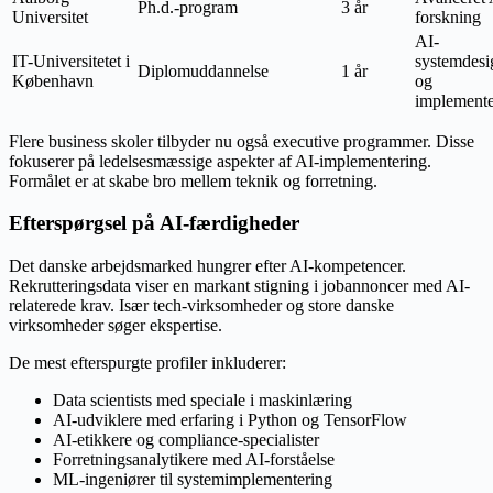
Ph.d.-program
3 år
Universitet
forskning
AI-
IT-Universitetet i
systemdesi
Diplomuddannelse
1 år
København
og
implemente
Flere business skoler tilbyder nu også executive programmer. Disse
fokuserer på ledelsesmæssige aspekter af AI-implementering.
Formålet er at skabe bro mellem teknik og forretning.
Efterspørgsel på AI-færdigheder
Det danske arbejdsmarked hungrer efter AI-kompetencer.
Rekrutteringsdata viser en markant stigning i jobannoncer med AI-
relaterede krav. Især tech-virksomheder og store danske
virksomheder søger ekspertise.
De mest efterspurgte profiler inkluderer:
Data scientists med speciale i maskinlæring
AI-udviklere med erfaring i Python og TensorFlow
AI-etikkere og compliance-specialister
Forretningsanalytikere med AI-forståelse
ML-ingeniører til systemimplementering