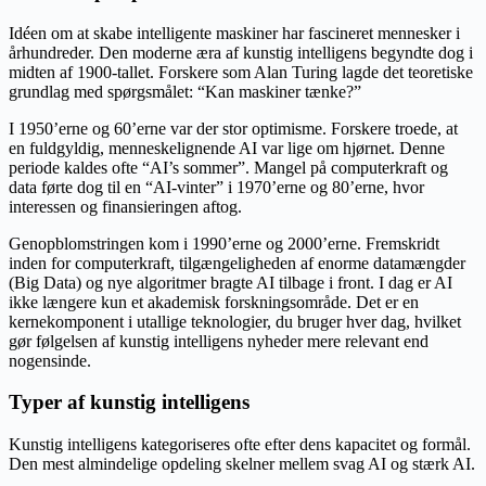
Idéen om at skabe intelligente maskiner har fascineret mennesker i
århundreder. Den moderne æra af kunstig intelligens begyndte dog i
midten af 1900-tallet. Forskere som Alan Turing lagde det teoretiske
grundlag med spørgsmålet: “Kan maskiner tænke?”
I 1950’erne og 60’erne var der stor optimisme. Forskere troede, at
en fuldgyldig, menneskelignende AI var lige om hjørnet. Denne
periode kaldes ofte “AI’s sommer”. Mangel på computerkraft og
data førte dog til en “AI-vinter” i 1970’erne og 80’erne, hvor
interessen og finansieringen aftog.
Genopblomstringen kom i 1990’erne og 2000’erne. Fremskridt
inden for computerkraft, tilgængeligheden af enorme datamængder
(Big Data) og nye algoritmer bragte AI tilbage i front. I dag er AI
ikke længere kun et akademisk forskningsområde. Det er en
kernekomponent i utallige teknologier, du bruger hver dag, hvilket
gør følgelsen af kunstig intelligens nyheder mere relevant end
nogensinde.
Typer af kunstig intelligens
Kunstig intelligens kategoriseres ofte efter dens kapacitet og formål.
Den mest almindelige opdeling skelner mellem svag AI og stærk AI.