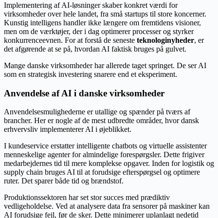
Implementering af AI-løsninger skaber konkret værdi for
virksomheder over hele landet, fra små startups til store koncerner.
Kunstig intelligens handler ikke længere om fremtidens visioner,
men om de værktøjer, der i dag optimerer processer og styrker
konkurrenceevnen. For at forstå de seneste
teknologinyheder
, er
det afgørende at se på, hvordan AI faktisk bruges på gulvet.
Mange danske virksomheder har allerede taget springet. De ser AI
som en strategisk investering snarere end et eksperiment.
Anvendelse af AI i danske virksomheder
Anvendelsesmulighederne er utallige og spænder på tværs af
brancher. Her er nogle af de mest udbredte områder, hvor dansk
erhvervsliv implementerer AI i øjeblikket.
I kundeservice erstatter intelligente chatbots og virtuelle assistenter
menneskelige agenter for almindelige forespørgsler. Dette frigiver
medarbejdernes tid til mere komplekse opgaver. Inden for logistik og
supply chain bruges AI til at forudsige efterspørgsel og optimere
ruter. Det sparer både tid og brændstof.
Produktionssektoren har set stor succes med prædiktiv
vedligeholdelse. Ved at analysere data fra sensorer på maskiner kan
AI forudsige fejl, før de sker. Dette minimerer uplanlagt nedetid