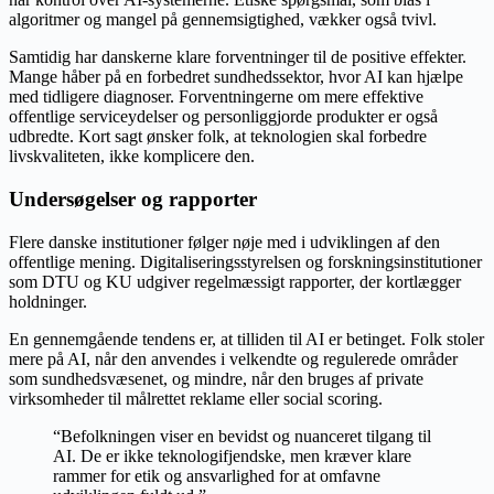
algoritmer og mangel på gennemsigtighed, vækker også tvivl.
Samtidig har danskerne klare forventninger til de positive effekter.
Mange håber på en forbedret sundhedssektor, hvor AI kan hjælpe
med tidligere diagnoser. Forventningerne om mere effektive
offentlige serviceydelser og personliggjorde produkter er også
udbredte. Kort sagt ønsker folk, at teknologien skal forbedre
livskvaliteten, ikke komplicere den.
Undersøgelser og rapporter
Flere danske institutioner følger nøje med i udviklingen af den
offentlige mening. Digitaliseringsstyrelsen og forskningsinstitutioner
som DTU og KU udgiver regelmæssigt rapporter, der kortlægger
holdninger.
En gennemgående tendens er, at tilliden til AI er betinget. Folk stoler
mere på AI, når den anvendes i velkendte og regulerede områder
som sundhedsvæsenet, og mindre, når den bruges af private
virksomheder til målrettet reklame eller social scoring.
“Befolkningen viser en bevidst og nuanceret tilgang til
AI. De er ikke teknologifjendske, men kræver klare
rammer for etik og ansvarlighed for at omfavne