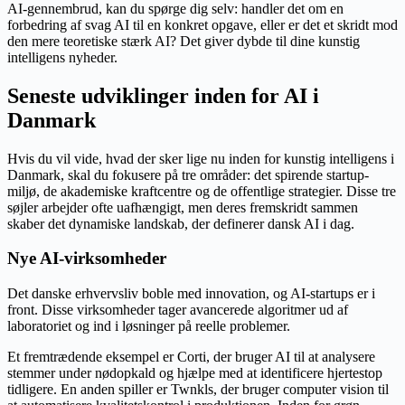
AI-gennembrud, kan du spørge dig selv: handler det om en
forbedring af svag AI til en konkret opgave, eller er det et skridt mod
den mere teoretiske stærk AI? Det giver dybde til dine kunstig
intelligens nyheder.
Seneste udviklinger inden for AI i
Danmark
Hvis du vil vide, hvad der sker lige nu inden for kunstig intelligens i
Danmark, skal du fokusere på tre områder: det spirende startup-
miljø, de akademiske kraftcentre og de offentlige strategier. Disse tre
søjler arbejder ofte uafhængigt, men deres fremskridt sammen
skaber det dynamiske landskab, der definerer dansk AI i dag.
Nye AI-virksomheder
Det danske erhvervsliv boble med innovation, og AI-startups er i
front. Disse virksomheder tager avancerede algoritmer ud af
laboratoriet og ind i løsninger på reelle problemer.
Et fremtrædende eksempel er Corti, der bruger AI til at analysere
stemmer under nødopkald og hjælpe med at identificere hjertestop
tidligere. En anden spiller er Twnkls, der bruger computer vision til