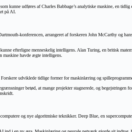
r, som kunne udføres af Charles Babbage’s analytiske maskine, en tidli
rt på AI.
 Dartmouth-konferencen, arrangeret af forskeren John McCarthy og hans 
 kunne efterligne menneskelig intelligens. Alan Turing, en britisk matema
en maskine havde ægte intelligens.
Forskere udviklede tidlige former for maskinlæring og spilleprogramm
rænsninger betød, at mange projekter stagnerede, og begejstringen for 
mskridt.
 computere og nye algoritmiske teknikker. Deep Blue, en supercomputer
 AI ind i en ny æra. Maskinlæring og neurale netværk gjorde sit indtog