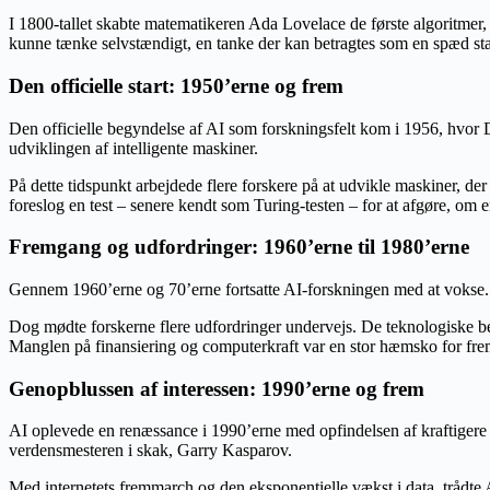
I 1800-tallet skabte matematikeren Ada Lovelace de første algoritme
kunne tænke selvstændigt, en tanke der kan betragtes som en spæd sta
Den officielle start: 1950’erne og frem
Den officielle begyndelse af AI som forskningsfelt kom i 1956, hvor
udviklingen af intelligente maskiner.
På dette tidspunkt arbejdede flere forskere på at udvikle maskiner, der
foreslog en test – senere kendt som Turing-testen – for at afgøre, om 
Fremgang og udfordringer: 1960’erne til 1980’erne
Gennem 1960’erne og 70’erne fortsatte AI-forskningen med at vokse. 
Dog mødte forskerne flere udfordringer undervejs. De teknologiske beg
Manglen på finansiering og computerkraft var en stor hæmsko for fre
Genopblussen af interessen: 1990’erne og frem
AI oplevede en renæssance i 1990’erne med opfindelsen af kraftigere
verdensmesteren i skak, Garry Kasparov.
Med internetets fremmarch og den eksponentielle vækst i data, trådte