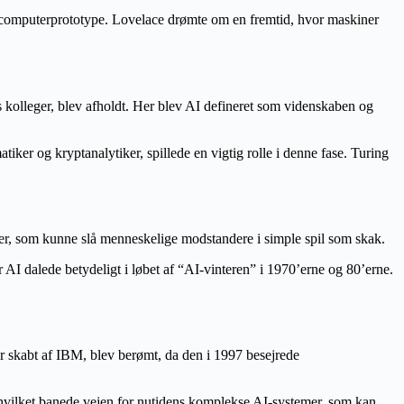
g computerprototype. Lovelace drømte om en fremtid, hvor maskiner
kolleger, blev afholdt. Her blev AI defineret som videnskaben og
tiker og kryptanalytiker, spillede en vigtig rolle i denne fase. Turing
er, som kunne slå menneskelige modstandere i simple spil som skak.
AI dalede betydeligt i løbet af “AI-vinteren” i 1970’erne og 80’erne.
 skabt af IBM, blev berømt, da den i 1997 besejrede
, hvilket banede vejen for nutidens komplekse AI-systemer, som kan