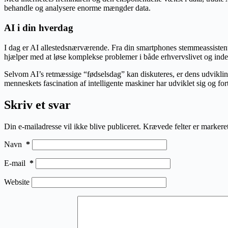
behandle og analysere enorme mængder data.
AI i din hverdag
I dag er AI allestedsnærværende. Fra din smartphones stemmeassistent 
hjælper med at løse komplekse problemer i både erhvervslivet og inde
Selvom AI’s retmæssige “fødselsdag” kan diskuteres, er dens udvikling 
menneskets fascination af intelligente maskiner har udviklet sig og for
Skriv et svar
Din e-mailadresse vil ikke blive publiceret.
Krævede felter er marker
Navn
*
E-mail
*
Website