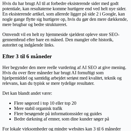
Hvis du har brugt AI til at forbedre eksisterende sider med godt
potentiale, kan resultaterne komme hurtigere end ved helt nye sider.
En eksisterende artikel, som allerede ligger på side 2 i Google, kan
nogle gange flytte sig hurtigere op, hvis du gør den mere dækkende,
mere brugbar og bedre struktureret.
Omvendt vil en helt ny hjemmeside sjældent opleve store SEO-
gennembrud efter bare en måned. Den mangler ofte historik,
autoritet og indgående links.
Efter 3 til 6 måneder
Her begynder den mere reelle vurdering af AI SEO at give mening.
Hvis du over flere måneder har brugt AI fornuftigt som
hjælpemiddel og samtidig arbejdet seriøst med kvalitet, teknik og
relevans, kan du typisk se mere tydelige resultater.
Det kan blandt andet være:
Flere søgeord i top 10 eller top 20
Mere stabil organisk trafik
Flere besøgende på informationssider og guides
Bedre dækning af emner, som dine kunder søger på
For lokale virksomheder og mindre websites kan 3 til 6 måneder