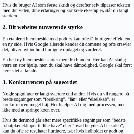
Hvis du bruger AI som første skridt og derefter selv tilpasser teksten
med din viden, dine erfaringer og konkrete eksempler, står du langt
stærkere.
2. Dit websites nuværende styrke
En etableret hjemmeside med godt ry kan ofte få hurtigere effekt end
en ny side. Hvis Google allerede kender dit domæne og ofte crawler
det, bliver nyt indhold hurtigere opdaget og vurderet.
En helt ny hjemmeside starter mere fra bunden. Her kan AI stadig
være en stor hjælp, men du skal have tålmodighed. Google skal først
lære sitet at kende.
3. Konkurrencen på søgeordet
Nogle søgninger er langt sværere end andre. Hvis du vil rangere på
brede søgninger som “forsikring”, “lån” eller “elselskab”, er
konkurrencen meget høj. Her hjælper AI dig med processen, men
ikke med at springe køen over.
Hvis du derimod går efter mere specifikke søgninger som “bedste
robotplæneklipper til lille have” eller “hvad betyder AI i skolen”,
kan du ofte se resultater hurtigere, især hvis indholdet er godt og