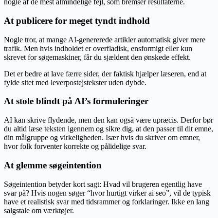
nogle af de mest almindelige fejl, som bremser resultaterne.
At publicere for meget tyndt indhold
Nogle tror, at mange AI-genererede artikler automatisk giver mere
trafik. Men hvis indholdet er overfladisk, ensformigt eller kun
skrevet for søgemaskiner, får du sjældent den ønskede effekt.
Det er bedre at lave færre sider, der faktisk hjælper læseren, end at
fylde sitet med leverpostejstekster uden dybde.
At stole blindt på AI’s formuleringer
AI kan skrive flydende, men den kan også være upræcis. Derfor bør
du altid læse teksten igennem og sikre dig, at den passer til dit emne,
din målgruppe og virkeligheden. Især hvis du skriver om emner,
hvor folk forventer korrekte og pålidelige svar.
At glemme søgeintention
Søgeintention betyder kort sagt: Hvad vil brugeren egentlig have
svar på? Hvis nogen søger “hvor hurtigt virker ai seo”, vil de typisk
have et realistisk svar med tidsrammer og forklaringer. Ikke en lang
salgstale om værktøjer.