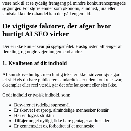
være nok til at se tydelig fremgang på mindre konkurrenceprægede
søgninger. For større emner som økonomi, sundhed, jura eller
landsdækkende e-handel kan der gå længere tid.
De vigtigste faktorer, der afgør hvor
hurtigt AI SEO virker
Der er ikke kun ét svar på spørgsmålet. Hastigheden afhænger af
flere ting, og nogle vejer tungere end andre.
1. Kvaliteten af dit indhold
AI kan skrive hurtigt, men hurtig tekst er ikke nødvendigvis god
tekst. Hvis du bare publicerer standardtekster uden konkrete svar,
eksempler eller reel værdi, går det ofte langsomt eller slet ikke.
Godt indhold er typisk indhold, som:
Besvarer et tydeligt spørgsmål
Er skrevet i et sprog, almindelige mennesker forstår
Har en logisk struktur
Tilføjer noget nyttigt, ikke bare gentager andre sider
Er gennemgået og forbedret af et menneske