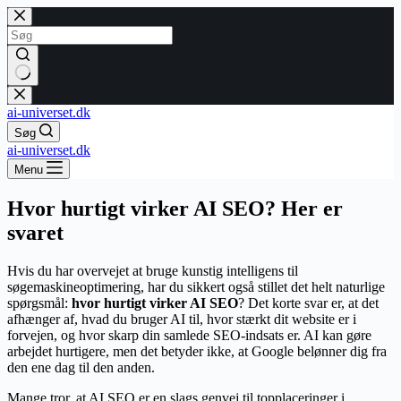
Fortsæt
til
indhold
Ingen
resultater
ai-universet.dk
Søg
ai-universet.dk
Menu
Hvor hurtigt virker AI SEO? Her er
svaret
Hvis du har overvejet at bruge kunstig intelligens til
søgemaskineoptimering, har du sikkert også stillet det helt naturlige
spørgsmål:
hvor hurtigt virker AI SEO
? Det korte svar er, at det
afhænger af, hvad du bruger AI til, hvor stærkt dit website er i
forvejen, og hvor skarp din samlede SEO-indsats er. AI kan gøre
arbejdet hurtigere, men det betyder ikke, at Google belønner dig fra
den ene dag til den anden.
Mange tror, at AI SEO er en slags genvej til topplaceringer i