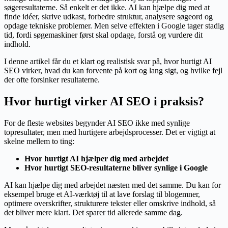
søgeresultaterne. Så enkelt er det ikke. AI kan hjælpe dig med at
finde idéer, skrive udkast, forbedre struktur, analysere søgeord og
opdage tekniske problemer. Men selve effekten i Google tager stadig
tid, fordi søgemaskiner først skal opdage, forstå og vurdere dit
indhold.
I denne artikel får du et klart og realistisk svar på, hvor hurtigt AI
SEO virker, hvad du kan forvente på kort og lang sigt, og hvilke fejl
der ofte forsinker resultaterne.
Hvor hurtigt virker AI SEO i praksis?
For de fleste websites begynder AI SEO ikke med synlige
topresultater, men med hurtigere arbejdsprocesser. Det er vigtigt at
skelne mellem to ting:
Hvor hurtigt AI hjælper dig med arbejdet
Hvor hurtigt SEO-resultaterne bliver synlige i Google
AI kan hjælpe dig med arbejdet næsten med det samme. Du kan for
eksempel bruge et AI-værktøj til at lave forslag til blogemner,
optimere overskrifter, strukturere tekster eller omskrive indhold, så
det bliver mere klart. Det sparer tid allerede samme dag.