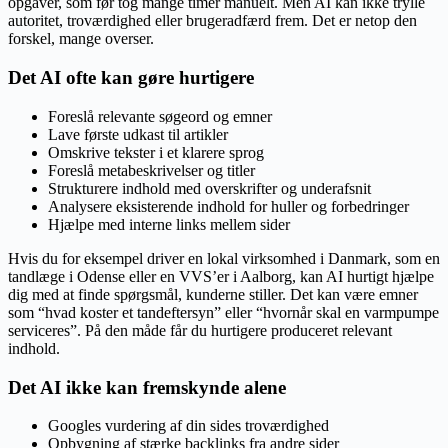
opgaver, som før tog mange timer manuelt. Men AI kan ikke trylle
autoritet, troværdighed eller brugeradfærd frem. Det er netop den
forskel, mange overser.
Det AI ofte kan gøre hurtigere
Foreslå relevante søgeord og emner
Lave første udkast til artikler
Omskrive tekster i et klarere sprog
Foreslå metabeskrivelser og titler
Strukturere indhold med overskrifter og underafsnit
Analysere eksisterende indhold for huller og forbedringer
Hjælpe med interne links mellem sider
Hvis du for eksempel driver en lokal virksomhed i Danmark, som en
tandlæge i Odense eller en VVS’er i Aalborg, kan AI hurtigt hjælpe
dig med at finde spørgsmål, kunderne stiller. Det kan være emner
som “hvad koster et tandeftersyn” eller “hvornår skal en varmpumpe
serviceres”. På den måde får du hurtigere produceret relevant
indhold.
Det AI ikke kan fremskynde alene
Googles vurdering af din sides troværdighed
Opbygning af stærke backlinks fra andre sider