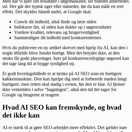
Men når vi taler om resultater i søgemaskiner, ser billedet anderledes
ud. Her går der typisk uger eller måneder, før du kan måle en reel
effekt. Det skyldes blandt andet, at Google skal:
Crawle dit indhold, altså finde og læse siden
Indeksere det, så siden kan dukke op i søgeresultater
Vurdere kvalitet, relevans og brugervenlighed
Sammenligne dit indhold med konkurrenternes
Hvis du publicerer en ny artikel skrevet med hjælp fra AI, kan den i
nogle tilfælde blive fundet hurtigt. Men det betyder ikke, at den
straks får gode placeringer. Især på konkurrencedygtige søgeord kan
det tage lang tid at bygge synlighed op.
Et godt hverdagsbillede er at tænke på AI SEO som en hurtigere
køkkenmaskine. Den kan hjælpe dig med at forberede maden langt
hurtigere, men retten skal stadig i ovnen, før den er klar. AI fjerner
ikke ventetiden i selve “bagningen”, altså den tid det tager for
Google og brugerne at reagere.
Hvad AI SEO kan fremskynde, og hvad
det ikke kan
AI er stærk til at gøre SEO-arbejdet mere effektivt. Det gælder især