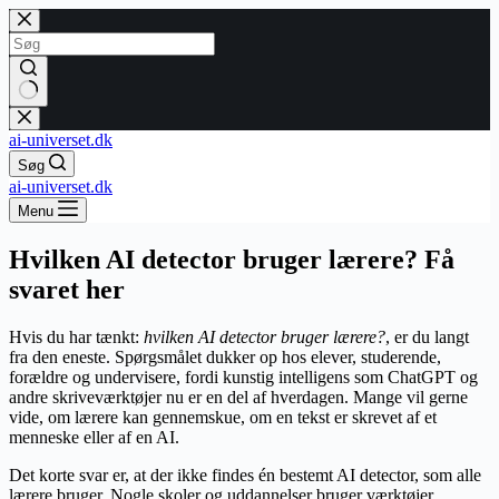
Fortsæt
til
indhold
Ingen
resultater
ai-universet.dk
Søg
ai-universet.dk
Menu
Hvilken AI detector bruger lærere? Få
svaret her
Hvis du har tænkt:
hvilken AI detector bruger lærere?
, er du langt
fra den eneste. Spørgsmålet dukker op hos elever, studerende,
forældre og undervisere, fordi kunstig intelligens som ChatGPT og
andre skriveværktøjer nu er en del af hverdagen. Mange vil gerne
vide, om lærere kan gennemskue, om en tekst er skrevet af et
menneske eller af en AI.
Det korte svar er, at der ikke findes én bestemt AI detector, som alle
lærere bruger. Nogle skoler og uddannelser bruger værktøjer