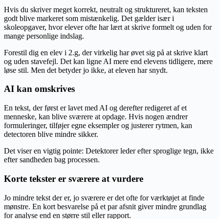
Hvis du skriver meget korrekt, neutralt og struktureret, kan teksten
godt blive markeret som mistænkelig. Det gælder især i
skoleopgaver, hvor elever ofte har lært at skrive formelt og uden for
mange personlige indslag.
Forestil dig en elev i 2.g, der virkelig har øvet sig på at skrive klart
og uden stavefejl. Det kan ligne AI mere end elevens tidligere, mere
løse stil. Men det betyder jo ikke, at eleven har snydt.
AI kan omskrives
En tekst, der først er lavet med AI og derefter redigeret af et
menneske, kan blive sværere at opdage. Hvis nogen ændrer
formuleringer, tilføjer egne eksempler og justerer rytmen, kan
detectoren blive mindre sikker.
Det viser en vigtig pointe: Detektorer leder efter sproglige tegn, ikke
efter sandheden bag processen.
Korte tekster er sværere at vurdere
Jo mindre tekst der er, jo sværere er det ofte for værktøjet at finde
mønstre. En kort besvarelse på et par afsnit giver mindre grundlag
for analyse end en større stil eller rapport.