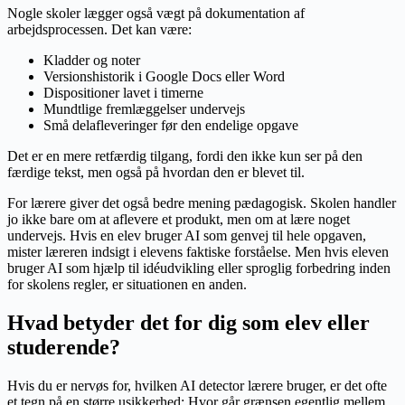
Nogle skoler lægger også vægt på dokumentation af
arbejdsprocessen. Det kan være:
Kladder og noter
Versionshistorik i Google Docs eller Word
Dispositioner lavet i timerne
Mundtlige fremlæggelser undervejs
Små delafleveringer før den endelige opgave
Det er en mere retfærdig tilgang, fordi den ikke kun ser på den
færdige tekst, men også på hvordan den er blevet til.
For lærere giver det også bedre mening pædagogisk. Skolen handler
jo ikke bare om at aflevere et produkt, men om at lære noget
undervejs. Hvis en elev bruger AI som genvej til hele opgaven,
mister læreren indsigt i elevens faktiske forståelse. Men hvis eleven
bruger AI som hjælp til idéudvikling eller sproglig forbedring inden
for skolens regler, er situationen en anden.
Hvad betyder det for dig som elev eller
studerende?
Hvis du er nervøs for, hvilken AI detector lærere bruger, er det ofte
et tegn på en større usikkerhed: Hvor går grænsen egentlig mellem