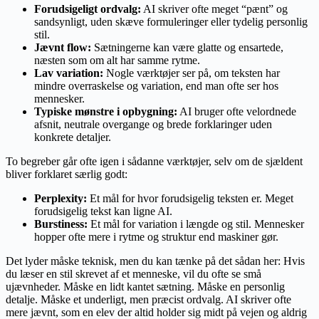
Forudsigeligt ordvalg:
AI skriver ofte meget “pænt” og
sandsynligt, uden skæve formuleringer eller tydelig personlig
stil.
Jævnt flow:
Sætningerne kan være glatte og ensartede,
næsten som om alt har samme rytme.
Lav variation:
Nogle værktøjer ser på, om teksten har
mindre overraskelse og variation, end man ofte ser hos
mennesker.
Typiske mønstre i opbygning:
AI bruger ofte velordnede
afsnit, neutrale overgange og brede forklaringer uden
konkrete detaljer.
To begreber går ofte igen i sådanne værktøjer, selv om de sjældent
bliver forklaret særlig godt:
Perplexity:
Et mål for hvor forudsigelig teksten er. Meget
forudsigelig tekst kan ligne AI.
Burstiness:
Et mål for variation i længde og stil. Mennesker
hopper ofte mere i rytme og struktur end maskiner gør.
Det lyder måske teknisk, men du kan tænke på det sådan her: Hvis
du læser en stil skrevet af et menneske, vil du ofte se små
ujævnheder. Måske en lidt kantet sætning. Måske en personlig
detalje. Måske et underligt, men præcist ordvalg. AI skriver ofte
mere jævnt, som en elev der altid holder sig midt på vejen og aldrig