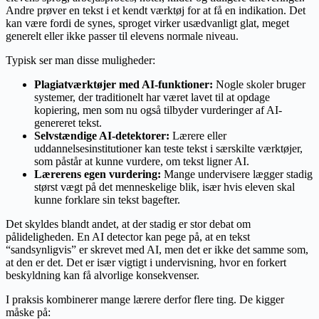
Andre prøver en tekst i et kendt værktøj for at få en indikation. Det
kan være fordi de synes, sproget virker usædvanligt glat, meget
generelt eller ikke passer til elevens normale niveau.
Typisk ser man disse muligheder:
Plagiatværktøjer med AI-funktioner:
Nogle skoler bruger
systemer, der traditionelt har været lavet til at opdage
kopiering, men som nu også tilbyder vurderinger af AI-
genereret tekst.
Selvstændige AI-detektorer:
Lærere eller
uddannelsesinstitutioner kan teste tekst i særskilte værktøjer,
som påstår at kunne vurdere, om tekst ligner AI.
Lærerens egen vurdering:
Mange undervisere lægger stadig
størst vægt på det menneskelige blik, især hvis eleven skal
kunne forklare sin tekst bagefter.
Det skyldes blandt andet, at der stadig er stor debat om
pålideligheden. En AI detector kan pege på, at en tekst
“sandsynligvis” er skrevet med AI, men det er ikke det samme som,
at den er det. Det er især vigtigt i undervisning, hvor en forkert
beskyldning kan få alvorlige konsekvenser.
I praksis kombinerer mange lærere derfor flere ting. De kigger
måske på: