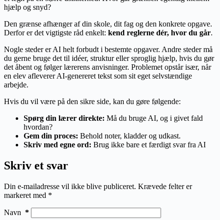
hjælp og snyd?
Den grænse afhænger af din skole, dit fag og den konkrete opgave.
Derfor er det vigtigste råd enkelt:
kend reglerne dér, hvor du går
.
Nogle steder er AI helt forbudt i bestemte opgaver. Andre steder må
du gerne bruge det til idéer, struktur eller sproglig hjælp, hvis du gør
det åbent og følger lærerens anvisninger. Problemet opstår især, når
en elev afleverer AI-genereret tekst som sit eget selvstændige
arbejde.
Hvis du vil være på den sikre side, kan du gøre følgende:
Spørg din lærer direkte:
Må du bruge AI, og i givet fald
hvordan?
Gem din proces:
Behold noter, kladder og udkast.
Skriv med egne ord:
Brug ikke bare et færdigt svar fra AI
Skriv et svar
Din e-mailadresse vil ikke blive publiceret.
Krævede felter er
markeret med
*
Navn
*