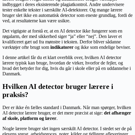
indbygget i deres eksisterende plagiatkontrol. Andre undervisere
tester enkelte tekster i særskilte AI-detektorer. Og mange lærere
bruger slet ikke en automatisk detector som eneste grundlag, fordi de
ved, at resultaterne kan være usikre.
Det vigtigste at forstå er, at en AI detector ikke fungerer som en
røgalarm, der med sikkerhed siger “ja” eller “nej”. Den laver et
kvalificeret gæt ud fra mønstre i teksten. Derfor bliver sådanne
værktøjer ofte brugt som
indikatorer
og ikke som endelige beviser.
I denne artikel får du et klart overblik over, hvilken AI detector
lærere typisk kan bruge, hvordan de virker, hvorfor de fejler, og
hvad det betyder for dig, hvis du går i skole eller på en uddannelse i
Danmark.
Hvilken AI detector bruger lærere i
praksis?
Der er ikke én fælles standard i Danmark. Når man spørger, hvilken
AI detector lærere bruger, er det mere præcist at sige:
det afhænger
af skole, platform og lærer
.
Nogle lærere bruger slet ingen særskilt AI detector. I stedet ser de på
elevens sprog, arbejdsproces, noter, kilder og tidligere afleveringer.