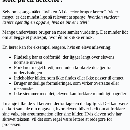
Selv om spørgsmålet “hvilken AI detector bruger lærere” fylder
meget, er det mindst lige så relevant at spørge:
hvordan vurderer
lærere egentlig en opgave, hvis de bliver i tvivl?
Mange undervisere bruger en mere samlet vurdering. Det minder lidt
om at lægge et puslespil, hvor én brik ikke er nok.
En lærer kan for eksempel reagere, hvis en elevs aflevering:
Pludselig har et ordforråd, der ligger langt over elevens
normale niveau
Forklarer meget bredt, men uden konkrete detaljer fra
undervisningen
Indeholder kilder, som ikke findes eller ikke passer til emnet
Bruger underlige formuleringer, som virker oversatte eller
mekaniske
Ikke stemmer med det, eleven kan forklare mundtligt bagefter
I mange tilfælde vil læreren derfor tage en dialog først. Det kan være
en kort samtale om opgaven, hvor eleven bliver bedt om at forklare
sine valg, sin argumentation eller sine kilder. Hvis eleven selv har
skrevet teksten, vil det som regel være lettere at redegøre for
processen.