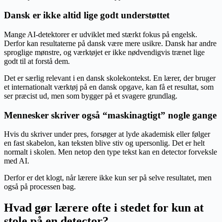
Dansk er ikke altid lige godt understøttet
Mange AI-detektorer er udviklet med stærkt fokus på engelsk.
Derfor kan resultaterne på dansk være mere usikre. Dansk har andre
sproglige mønstre, og værktøjet er ikke nødvendigvis trænet lige
godt til at forstå dem.
Det er særlig relevant i en dansk skolekontekst. En lærer, der bruger
et internationalt værktøj på en dansk opgave, kan få et resultat, som
ser præcist ud, men som bygger på et svagere grundlag.
Mennesker skriver også “maskinagtigt” nogle gange
Hvis du skriver under pres, forsøger at lyde akademisk eller følger
en fast skabelon, kan teksten blive stiv og upersonlig. Det er helt
normalt i skolen. Men netop den type tekst kan en detector forveksle
med AI.
Derfor er det klogt, når lærere ikke kun ser på selve resultatet, men
også på processen bag.
Hvad gør lærere ofte i stedet for kun at
stole på en detector?