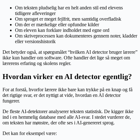
Om teksten pludselig har en helt anden stil end elevens
tidligere afleveringer
Om sproget er meget fejlfrit, men samtidig overfladisk
Om der er mærkelige eller opfundne kilder
Om eleven kan forklare indholdet med egne ord
Om skriveprocessen kan dokumenteres gennem noter, kladder
eller versionshistorik
Det betyder også, at spørgsmålet “hvilken AI detector bruger lærere”
ikke kun handler om software. Ofte handler det lige så meget om
lærerens erfaring og skolens regler.
Hvordan virker en AI detector egentlig?
For at forstå, hvorfor lærere ikke bare kan trykke på en knap og få
det rigtige svar, er det nyttigt at vide, hvordan en AI detector
fungerer.
De fleste AI-detektorer analyserer teksten statistisk. De kigger ikke
ind i en hemmelig database med alle AI-svar. I stedet vurderer de,
om teksten har mønstre, der ofte ses i AI-genereret sprog.
Det kan for eksempel være: