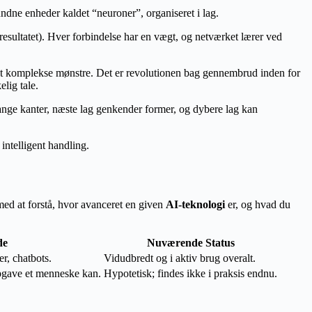
ndne enheder kaldet “neuroner”, organiseret i lag.
 resultatet). Hver forbindelse har en vægt, og netværket lærer ved
igt komplekse mønstre. Det er revolutionen bag gennembrud inden for
lig tale.
fange kanter, næste lag genkender former, og dybere lag kan
intelligent handling.
ed at forstå, hvor avanceret en given
AI-teknologi
er, og hvad du
de
Nuværende Status
r, chatbots.
Vidudbredt og i aktiv brug overalt.
opgave et menneske kan.
Hypotetisk; findes ikke i praksis endnu.