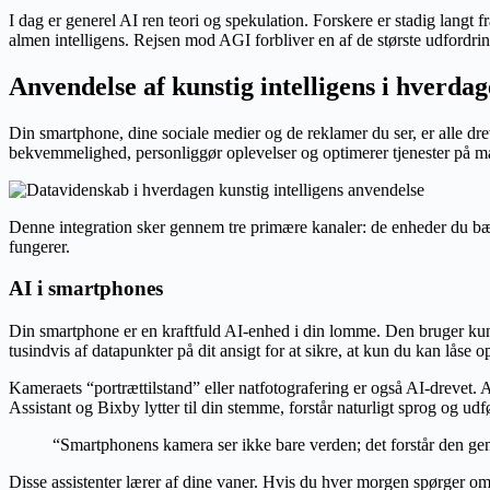
I dag er generel AI ren teori og spekulation. Forskere er stadig langt
almen intelligens. Rejsen mod AGI forbliver en af de største udfordri
Anvendelse af kunstig intelligens i hverda
Din smartphone, dine sociale medier og de reklamer du ser, er alle dre
bekvemmelighed, personliggør oplevelser og optimerer tjenester på 
Denne integration sker gennem tre primære kanaler: de enheder du bær
fungerer.
AI i smartphones
Din smartphone er en kraftfuld AI-enhed i din lomme. Den bruger kunst
tusindvis af datapunkter på dit ansigt for at sikre, at kun du kan låse o
Kameraets “portrættilstand” eller natfotografering er også AI-drevet. A
Assistant og Bixby lytter til din stemme, forstår naturligt sprog og udf
“Smartphonens kamera ser ikke bare verden; det forstår den gen
Disse assistenter lærer af dine vaner. Hvis du hver morgen spørger om 