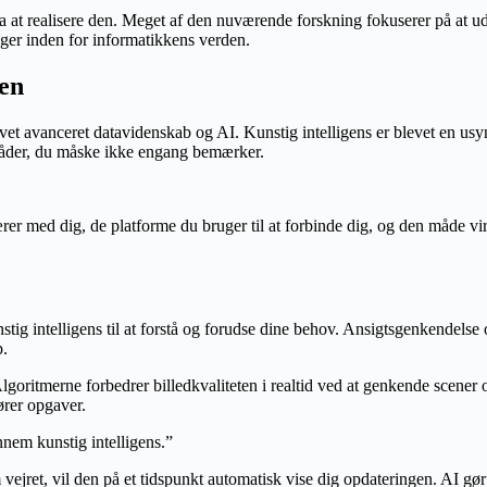
 fra at realisere den. Meget af den nuværende forskning fokuserer på at
nger inden for informatikkens verden.
gen
vet avanceret datavidenskab og AI. Kunstig intelligens er blevet en usyn
måder, du måske ikke engang bemærker.
er med dig, de platforme du bruger til at forbinde dig, og den måde vi
ig intelligens til at forstå og forudse dine behov. Ansigtsgenkendelse o
p.
lgoritmerne forbedrer billedkvaliteten i realtid ved at genkende scener o
ører opgaver.
nem kunstig intelligens.”
vejret, vil den på et tidspunkt automatisk vise dig opdateringen. AI gør