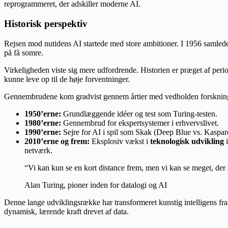
reprogrammeret, der adskiller moderne AI.
Historisk perspektiv
Rejsen mod nutidens AI startede med store ambitioner. I 1956 samlede
på få somre.
Virkeligheden viste sig mere udfordrende. Historien er præget af perio
kunne leve op til de høje forventninger.
Gennembrudene kom gradvist gennem årtier med vedholden forskning
1950’erne:
Grundlæggende idéer og test som Turing-testen.
1980’erne:
Gennembrud for ekspertsystemer i erhvervslivet.
1990’erne:
Sejre for AI i spil som Skak (Deep Blue vs. Kaspar
2010’erne og frem:
Eksplosiv vækst i
teknologisk udvikling
i
netværk.
“Vi kan kun se en kort distance frem, men vi kan se meget, der 
Alan Turing, pioner inden for datalogi og AI
Denne lange udviklingsrække har transformeret kunstig intelligens fra 
dynamisk, lærende kraft drevet af data.