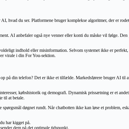
r AI, hvad du ser. Platformene bruger komplekse algoritmer, der er rode
ement. AI anbefaler også nye venner eller konti du måske vil følge. Den
oldeligt indhold eller misinformation. Selvom systemet ikke er perfek
r virale i din For You-sektion.
 på din telefon? Det er ikke et tilfælde. Markedsførere bruger AI til at 
 interesser, købshistorik og demografi. Dynamisk prissætning er et a
 til at betale.
e spørgsmål døgnet rundt. Når chatbotten ikke kan løse et problem, eska
du har kigget på.
 sender dem på det optimale tidspunkt.