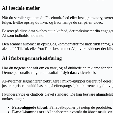
AI i sociale medier
Når du scroller gennem dit Facebook-feed eller Instagram-story, styre
følger, hvilke opslag du liker, og hvor længe du ser på en video.
Baseret på disse data skabes et unikt feed, der maksimerer din engag
AI som indholdsmoderator.
Den scanner automatisk opslag og kommentarer for hadefuldt sprog, v
alene. På TikTok eller YouTube bestemmer AI, hvilke videoer der blive
AI i forbrugermarkedsføring
Har du nogensinde talt om en vare, og så dukkede en reklame for den op
Denne personalisering er et resultat af dyb
datavidenskab
.
AI-systemer segmenterer forbrugere i mikro-grupper baseret på deres
justerer priser i realtid baseret på efterspørgsel, konkurrence og din vilje
I kundeservice er chatbots blevet standard. De kan besvare almindelig
omkostninger.
Personliggode tilbud:
Få rabatkuponer på netop de produkter, 
E-mail-kampagner:
AI analyserer, hvornår du åbner mails, og