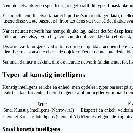
Neurale netværk er en specifik og meget kraftfuld type af maskinlærin
Et simpelt neuralt netværk har et inputlag (som modtager data), et elle
justere disse vægte baseret på, hvor tæt dens gæt var på det rigtige sva
Når et neuralt netværk har mange skjulte lag, kaldes det for
deep lear
billedgenkendelse, hvor et system kan identificere ikke kun et objekt,
Disse netværk fungerer ved at transformere inputdata gennem flere lag
identificere ansigtsdele eller hele objekter. Det er denne lagdelede, hi
Sammen danner maskinlæring og neurale netværk fundamentet for, hvorda
Typer af kunstig intelligens
Kunstig intelligens er ikke én enhed, men opdeles i typer baseret på
realistisk kan forvente af den. I dagens samfund møder vi primært den
Type
Ev
Smal Kunstig Intelligens (Narrow AI)
Ekspert i én enkelt, veldefi
Generel Kunstig Intelligens (General AI)
Menneskelignende kognitiv
Smal kunstig intelligens