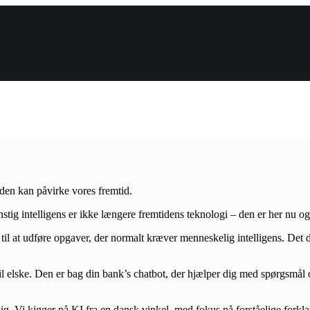
den kan påvirke vores fremtid.
unstig intelligens er ikke længere fremtidens teknologi – den er her n
 til at udføre opgaver, der normalt kræver menneskelig intelligens. Det
l elske. Den er bag din bank’s chatbot, der hjælper dig med spørgsmål 
g. Vi kigger på KI fra en dansk vinkel, med fokus på forståelige forkl