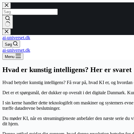
Fortsæt
til
indhold
Ingen
resultater
ai-universet.dk
Søg
ai-universet.dk
Menu
Hvad er kunstig intelligens? Her er svaret
Hvad betyder kunstig intelligens? Få svar på, hvad KI er, og hvordan 
Det er et spørgsmål, der dukker op overalt i det digitale Danmark. K
I sin kerne handler dette teknologifelt om maskiner og systemers evne
træffe datadrevne beslutninger.
Du møder KI, når en streamingtjeneste anbefaler den næste serie du vi
dit hjem.
Denne artikel guidar dig gennem, hvad denne revolution betyder for di