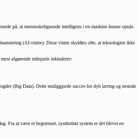
troede på, at menneskelignende intelligens i en maskine kunne opnås
nansiering (AI-vintre). Disse vintre skyldtes ofte, at teknologien ikke
e mest afgørende milepæle inkluderer:
gder (Big Data). Dette muliggjorde succes for dyb læring og neurale
gdag. Fra at være et begrænset, symbolskt system er det blevet en