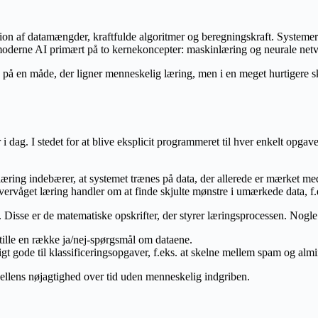
 af datamængder, kraftfulde algoritmer og beregningskraft. Systemerne e
r moderne AI primært på to kernekoncepter: maskinlæring og neurale net
g på en måde, der ligner menneskelig læring, men i en meget hurtigere sk
r i dag. I stedet for at blive eksplicit programmeret til hver enkelt opg
ring indebærer, at systemet trænes på data, der allerede er mærket med 
 Uovervåget læring handler om at finde skjulte mønstre i umærkede data,
. Disse er de matematiske opskrifter, der styrer læringsprocessen. Nogle
stille en række ja/nej-spørgsmål om dataene.
gt gode til klassificeringsopgaver, f.eks. at skelne mellem spam og almi
llens nøjagtighed over tid uden menneskelig indgriben.