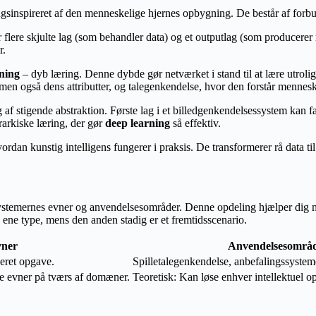
gsinspireret af den menneskelige hjernes opbygning. De består af forbu
r flere skjulte lag (som behandler data) og et outputlag (som producerer
r.
ning
– dyb læring. Denne dybde gør netværket i stand til at lære utrol
 men også dens attributter, og talegenkendelse, hvor den forstår menneske
 af stigende abstraktion. Første lag i et billedgenkendelsessystem kan 
erarkiske læring, der gør
deep learning
så effektiv.
n kunstig intelligens fungerer i praksis. De transformerer rå data til 
 systemernes evner og anvendelsesområder. Denne opdeling hjælper dig m
 ene type, mens den anden stadig er et fremtidsscenario.
ner
Anvendelsesområ
neret opgave.
Spilletalegenkendelse, anbefalingssysteme
e evner på tværs af domæner.
Teoretisk: Kan løse enhver intellektuel 