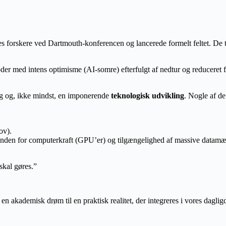
s forskere ved Dartmouth-konferencen og lancerede formelt feltet. De 
der med intens optimisme (AI-somre) efterfulgt af nedtur og reduceret fi
 og, ikke mindst, en imponerende
teknologisk udvikling
. Nogle af d
ov).
nden for computerkraft (GPU’er) og tilgængelighed af massive datamæn
skal gøres.”
en akademisk drøm til en praktisk realitet, der integreres i vores dagli