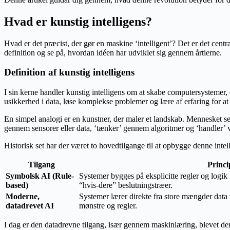
Hvad er kunstig intelligens?
Hvad er det præcist, der gør en maskine ‘intelligent’? Det er det centra
definition og se på, hvordan idéen har udviklet sig gennem årtierne.
Definition af kunstig intelligens
I sin kerne handler kunstig intelligens om at skabe computersystemer,
usikkerhed i data, løse komplekse problemer og lære af erfaring for at t
En simpel analogi er en kunstner, der maler et landskab. Mennesket ser,
gennem sensorer eller data, ‘tænker’ gennem algoritmer og ‘handler’ ve
Historisk set har der været to hovedtilgange til at opbygge denne intel
Tilgang
Princi
Symbolsk AI (Rule-
Systemer bygges på eksplicitte regler og logi
based)
“hvis-dere” beslutningstræer.
Moderne,
Systemer lærer direkte fra store mængder data 
datadrevet AI
mønstre og regler.
I dag er den datadrevne tilgang, især gennem maskinlæring, blevet 