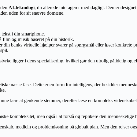
r den
AI-teknologi
, du allerede interagerer med dagligt. Den er designet
viden uden for sit snævre domæne.
 tekst i din smartphone.
å film og musik baseret på din historik.
din banks virtuelle hjælper svarer på spørgsmål eller løser konkrete p
spil.
tyrke ligger i dens specialisering, hvilket gør den utrolig pålidelig og ef
etiske næste fase. Dette er en form for intelligens, der besidder menne
ke.
nne lære at genkende stemmer, derefter læse en kompleks videnskabelig ar
niske kompleksitet, men også i at forstå og replikere den menneskelige
enskab, medicin og problemløsning på globalt plan. Men den rejser ogs