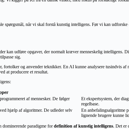
le spørgsmål, når vi skal forstå kunstig intelligens. Før vi kan udforske
 der kan udføre opgaver, der normalt kræver menneskelig intelligens. Di
ilpasse sig.
 fortolker og anvender teknikker. En AI kunne analysere tusindvis af male
d at producere et resultat.
ligens:
pper
k programmeret af mennesker. De følger
Et ekspertsystem, der diag
regelbase.
ved hjælp af algoritmer. De udleder selv
En anbefalingsalgoritme på 
lignende brugere kunne li
den dominerende paradigme for
definition af kunstig intelligens
. Det er 