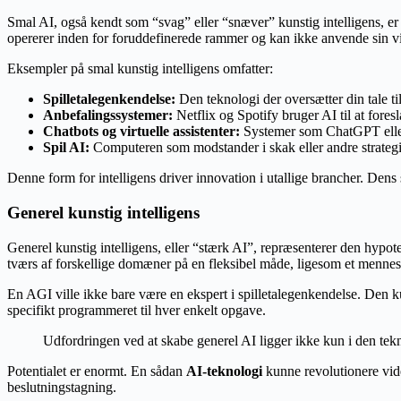
Smal AI, også kendt som “svag” eller “snæver” kunstig intelligens, e
opererer inden for foruddefinerede rammer og kan ikke anvende sin 
Eksempler på smal kunstig intelligens omfatter:
Spilletalegenkendelse:
Den teknologi der oversætter din tale til
Anbefalingssystemer:
Netflix og Spotify bruger AI til at foresl
Chatbots og virtuelle assistenter:
Systemer som ChatGPT eller 
Spil AI:
Computeren som modstander i skak eller andre strategi
Denne form for intelligens driver innovation i utallige brancher. Dens s
Generel kunstig intelligens
Generel kunstig intelligens, eller “stærk AI”, repræsenterer den hypot
tværs af forskellige domæner på en fleksibel måde, ligesom et mennes
En AGI ville ikke bare være en ekspert i spilletalegenkendelse. Den ku
specifikt programmeret til hver enkelt opgave.
Udfordringen ved at skabe generel AI ligger ikke kun i den tek
Potentialet er enormt. En sådan
AI-teknologi
kunne revolutionere vid
beslutningstagning.