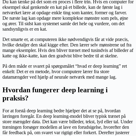
Du kan tænke på det som en proces i flere trin. Hvis en computer for
eksempel skal genkende en kat på et billede, kan de første lag i
netværket lære at opdage enkle ting som kanter, former og farver.
De næste lag kan opdage mere komplekse mønstre som pels, øjne
og ører. Til sidst kan systemet samle det hele og vurdere, om det
sandsynligvis er en kat.
Det smarte er, at computeren ikke nødvendigvis får at vide præcis,
hvilke detaljer den skal kigge efter. Den lærer selv mønstrene ud fra
mange eksempler. Hvis den bliver trænet med tusindvis af billeder af
katte og ikke-katte, kan den gradvist blive bedre til at skelne.
På den måde er svaret på spørgsmålet “hvad er deep learning” ret
enkelt: Det er en metode, hvor computere lærer fra store
datamængder ved hjælp af neurale netværk med mange lag.
Hvordan fungerer deep learning i
praksis?
For at forstå deep learning bedre hjælper det at se på, hvordan
læringen foregår. En deep learning-model bliver typisk trænet på
store mængder data. Det kan være billeder, tekst, lyd eller tal. Under
træningen forsøger modellen at lave en forudsigelse, hvorefter den
får feedback på, om svaret var rigtigt eller forkert. Derefter justerer