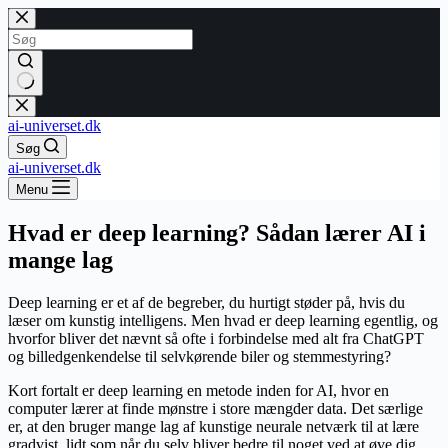
Fortsæt
til
indhold
Ingen
resultater
ai-universet.dk
Søg
ai-universet.dk
Menu
Hvad er deep learning? Sådan lærer AI i
mange lag
Deep learning er et af de begreber, du hurtigt støder på, hvis du
læser om kunstig intelligens. Men hvad er deep learning egentlig, og
hvorfor bliver det nævnt så ofte i forbindelse med alt fra ChatGPT
og billedgenkendelse til selvkørende biler og stemmestyring?
Kort fortalt er deep learning en metode inden for AI, hvor en
computer lærer at finde mønstre i store mængder data. Det særlige
er, at den bruger mange lag af kunstige neurale netværk til at lære
gradvist, lidt som når du selv bliver bedre til noget ved at øve dig