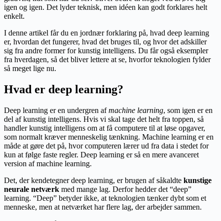
igen og igen. Det lyder teknisk, men idéen kan godt forklares helt
enkelt.
I denne artikel får du en jordnær forklaring på, hvad deep learning
er, hvordan det fungerer, hvad det bruges til, og hvor det adskiller
sig fra andre former for kunstig intelligens. Du får også eksempler
fra hverdagen, så det bliver lettere at se, hvorfor teknologien fylder
så meget lige nu.
Hvad er deep learning?
Deep learning er en undergren af
machine learning
, som igen er en
del af kunstig intelligens. Hvis vi skal tage det helt fra toppen, så
handler kunstig intelligens om at få computere til at løse opgaver,
som normalt kræver menneskelig tænkning. Machine learning er en
måde at gøre det på, hvor computeren lærer ud fra data i stedet for
kun at følge faste regler. Deep learning er så en mere avanceret
version af machine learning.
Det, der kendetegner deep learning, er brugen af såkaldte
kunstige
neurale netværk
med mange lag. Derfor hedder det “deep”
learning. “Deep” betyder ikke, at teknologien tænker dybt som et
menneske, men at netværket har flere lag, der arbejder sammen.