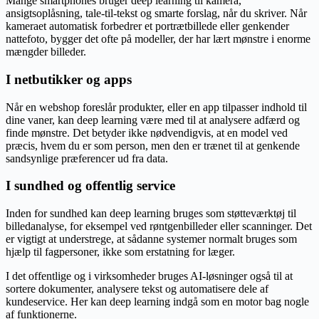
Mange smartphones bruger deep learning til kamera,
ansigtsoplåsning, tale-til-tekst og smarte forslag, når du skriver. Når
kameraet automatisk forbedrer et portrætbillede eller genkender
nattefoto, bygger det ofte på modeller, der har lært mønstre i enorme
mængder billeder.
I netbutikker og apps
Når en webshop foreslår produkter, eller en app tilpasser indhold til
dine vaner, kan deep learning være med til at analysere adfærd og
finde mønstre. Det betyder ikke nødvendigvis, at en model ved
præcis, hvem du er som person, men den er trænet til at genkende
sandsynlige præferencer ud fra data.
I sundhed og offentlig service
Inden for sundhed kan deep learning bruges som støtteværktøj til
billedanalyse, for eksempel ved røntgenbilleder eller scanninger. Det
er vigtigt at understrege, at sådanne systemer normalt bruges som
hjælp til fagpersoner, ikke som erstatning for læger.
I det offentlige og i virksomheder bruges AI-løsninger også til at
sortere dokumenter, analysere tekst og automatisere dele af
kundeservice. Her kan deep learning indgå som en motor bag nogle
af funktionerne.