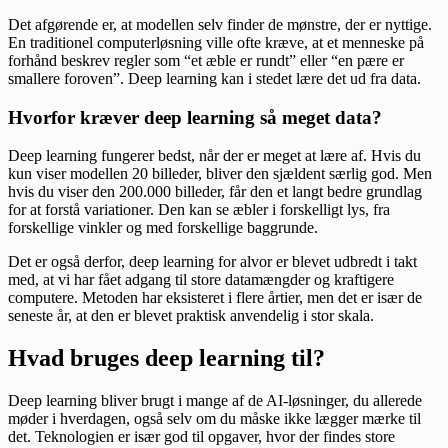
Det afgørende er, at modellen selv finder de mønstre, der er nyttige.
En traditionel computerløsning ville ofte kræve, at et menneske på
forhånd beskrev regler som “et æble er rundt” eller “en pære er
smallere foroven”. Deep learning kan i stedet lære det ud fra data.
Hvorfor kræver deep learning så meget data?
Deep learning fungerer bedst, når der er meget at lære af. Hvis du
kun viser modellen 20 billeder, bliver den sjældent særlig god. Men
hvis du viser den 200.000 billeder, får den et langt bedre grundlag
for at forstå variationer. Den kan se æbler i forskelligt lys, fra
forskellige vinkler og med forskellige baggrunde.
Det er også derfor, deep learning for alvor er blevet udbredt i takt
med, at vi har fået adgang til store datamængder og kraftigere
computere. Metoden har eksisteret i flere årtier, men det er især de
seneste år, at den er blevet praktisk anvendelig i stor skala.
Hvad bruges deep learning til?
Deep learning bliver brugt i mange af de AI-løsninger, du allerede
møder i hverdagen, også selv om du måske ikke lægger mærke til
det. Teknologien er især god til opgaver, hvor der findes store