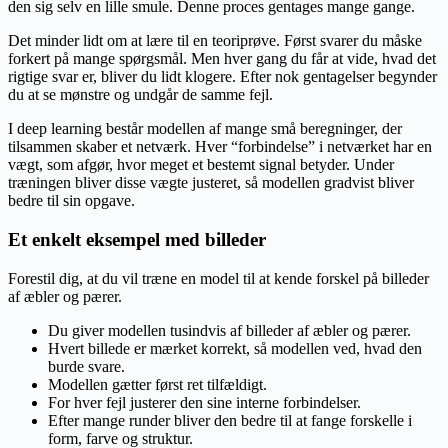
den sig selv en lille smule. Denne proces gentages mange gange.
Det minder lidt om at lære til en teoriprøve. Først svarer du måske
forkert på mange spørgsmål. Men hver gang du får at vide, hvad det
rigtige svar er, bliver du lidt klogere. Efter nok gentagelser begynder
du at se mønstre og undgår de samme fejl.
I deep learning består modellen af mange små beregninger, der
tilsammen skaber et netværk. Hver “forbindelse” i netværket har en
vægt, som afgør, hvor meget et bestemt signal betyder. Under
træningen bliver disse vægte justeret, så modellen gradvist bliver
bedre til sin opgave.
Et enkelt eksempel med billeder
Forestil dig, at du vil træne en model til at kende forskel på billeder
af æbler og pærer.
Du giver modellen tusindvis af billeder af æbler og pærer.
Hvert billede er mærket korrekt, så modellen ved, hvad den
burde svare.
Modellen gætter først ret tilfældigt.
For hver fejl justerer den sine interne forbindelser.
Efter mange runder bliver den bedre til at fange forskelle i
form, farve og struktur.