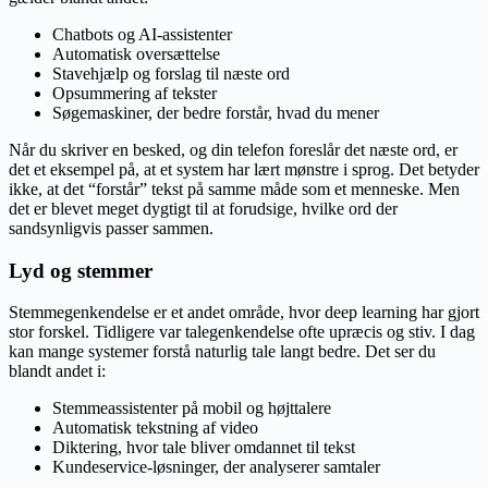
Chatbots og AI-assistenter
Automatisk oversættelse
Stavehjælp og forslag til næste ord
Opsummering af tekster
Søgemaskiner, der bedre forstår, hvad du mener
Når du skriver en besked, og din telefon foreslår det næste ord, er
det et eksempel på, at et system har lært mønstre i sprog. Det betyder
ikke, at det “forstår” tekst på samme måde som et menneske. Men
det er blevet meget dygtigt til at forudsige, hvilke ord der
sandsynligvis passer sammen.
Lyd og stemmer
Stemmegenkendelse er et andet område, hvor deep learning har gjort
stor forskel. Tidligere var talegenkendelse ofte upræcis og stiv. I dag
kan mange systemer forstå naturlig tale langt bedre. Det ser du
blandt andet i:
Stemmeassistenter på mobil og højttalere
Automatisk tekstning af video
Diktering, hvor tale bliver omdannet til tekst
Kundeservice-løsninger, der analyserer samtaler