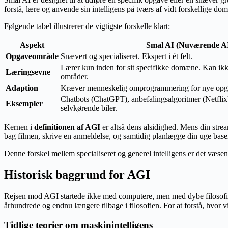
forstå, lære og anvende sin intelligens på tværs af vidt forskellige d
Følgende tabel illustrerer de vigtigste forskelle klart:
Aspekt
Smal AI (Nuværende A
Opgaveområde
Snævert og specialiseret. Ekspert i ét felt.
Lærer kun inden for sit specifikke domæne. Kan ikke
Læringsevne
områder.
Adaption
Kræver menneskelig omprogrammering for nye opg
Chatbots (ChatGPT), anbefalingsalgoritmer (Netflix)
Eksempler
selvkørende biler.
Kernen i
definitionen af AGI
er altså dens alsidighed. Mens din strea
bag filmen, skrive en anmeldelse, og samtidig planlægge din uge base
Denne forskel mellem specialiseret og generel intelligens er det væsentl
Historisk baggrund for AGI
Rejsen mod AGI startede ikke med computere, men med dybe filosofis
århundrede og endnu længere tilbage i filosofien. For at forstå, hvor 
Tidlige teorier om maskinintelligens