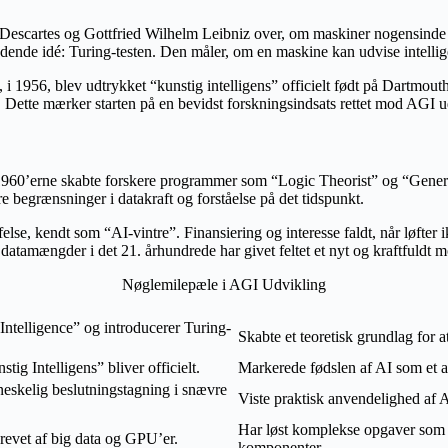
Descartes og Gottfried Wilhelm Leibniz over, om maskiner nogensinde 
ende idé: Turing-testen. Den måler, om en maskine kan udvise intellige
e, i 1956, blev udtrykket “kunstig intelligens” officielt født på Dartmou
. Dette mærker starten på en bevidst forskningsindsats rettet mod AGI u
 1960’erne skabte forskere programmer som “Logic Theorist” og “Genera
e begrænsninger i datakraft og forståelse på det tidspunkt.
else, kendt som “AI-vintre”. Finansiering og interesse faldt, når løfter 
datamængder i det 21. århundrede har givet feltet et nyt og kraftfuldt
Nøglemilepæle i AGI Udvikling
ntelligence” og introducerer Turing-
Skabte et teoretisk grundlag for a
g Intelligens” bliver officielt.
Markerede fødslen af AI som et a
neskelig beslutningstagning i snævre
Viste praktisk anvendelighed af A
Har løst komplekse opgaver som g
revet af big data og GPU’er.
komponenter.