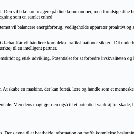
ent. Den vil ikke kun reagere på dine kommandoer, men forudsige dine 
ægning som en samlet enhed.
ystemet vil balancere energiforbrug, vedligeholde apparater proaktivt og
I-chauffør vil håndtere komplekse trafiksituationer sikkert. Dit underh
rktøj til en intelligent partner.
skridt og etisk udvikling. Potentialet for at forbedre livskvaliteten og
r. At skabe en maskine, der kan forstå, lære og handle som et menneske,
tentiale. Men dens magt gør den også til et potentielt værktøj for skad
 Dens evne til at bearbejde information og træffe komplekse beslutninge