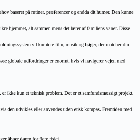
behov baseret på rutiner, præferencer og endda dit humør. Den kunne
 sikre hjemmet, alt sammen mens det lærer af familiens vaner. Disse
oldningssystem vil kuratere film, musik og bøger, der matcher din
 løse globale udfordringer er enormt, hvis vi navigerer vejen med
 er ikke kun et teknisk problem. Det er et samfundsmæssigt projekt,
e, hvis den udvikles eller anvendes uden etisk kompas. Fremtiden med
r åbner døren for flere risici.