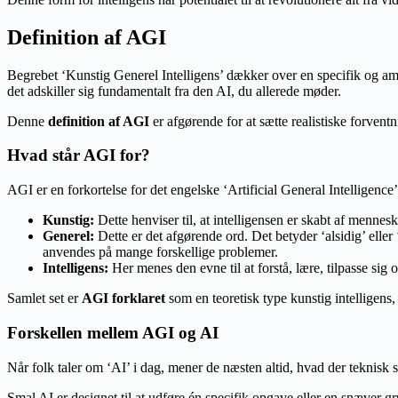
Definition af AGI
Begrebet ‘Kunstig Generel Intelligens’ dækker over en specifik og ambi
det adskiller sig fundamentalt fra den AI, du allerede møder.
Denne
definition af AGI
er afgørende for at sætte realistiske forvent
Hvad står AGI for?
AGI er en forkortelse for det engelske ‘Artificial General Intelligence’
Kunstig:
Dette henviser til, at intelligensen er skabt af menne
Generel:
Dette er det afgørende ord. Det betyder ‘alsidig’ eller
anvendes på mange forskellige problemer.
Intelligens:
Her menes den evne til at forstå, lære, tilpasse sig
Samlet set er
AGI forklaret
som en teoretisk type kunstig intelligens,
Forskellen mellem AGI og AI
Når folk taler om ‘AI’ i dag, mener de næsten altid, hvad der teknisk se
Smal AI er designet til at udføre én specifik opgave eller en snæver 