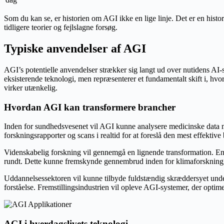
Som du kan se, er historien om AGI ikke en lige linje. Det er en his
tidligere teorier og fejlslagne forsøg.
Typiske anvendelser af AGI
AGI’s potentielle anvendelser strækker sig langt ud over nutidens AI-s
eksisterende teknologi, men repræsenterer et fundamentalt skift i, h
virker utænkelig.
Hvordan AGI kan transformere brancher
Inden for sundhedsvesenet vil AGI kunne analysere medicinske data me
forskningsrapporter og scans i realtid for at foreslå den mest effektive
Videnskabelig forskning vil gennemgå en lignende transformation. En 
rundt. Dette kunne fremskynde gennembrud inden for klimaforskning
Uddannelsessektoren vil kunne tilbyde fuldstændig skræddersyet under
forståelse. Fremstillingsindustrien vil opleve AGI-systemer, der optim
AGI i hverdagslivets teknologi