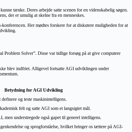
kunne tænke. Deres arbejde satte scenen for en videnskabelig søgen.
ns, der er umulig at skelne fra en menneskes.
th-konferencen. Her mødtes forskere for at diskutere muligheden for at
dvikling.
l Problem Solver”. Disse var tidlige forsøg på at give computere
ikke blev indfriet. Alligevel fortsatte AGI udviklingen under
 momentum.
Betydning for AGI Udvikling
t definere og teste maskinintelligens.
kademisk felt og satte AGI som et langsigtet mål.
I, men understregede også gapet til generel intelligens.
enkendelse og sprogforståelse, hvilket bringer os tættere på AGI-