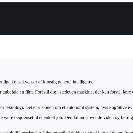
ulige konsekvenser af kunstig generel intelligens.
ler anbefale en film. Forestil dig i stedet en maskine, der kan forstå, lær
 for teknologi. Det er visionen om et autonomt system, hvis kognitive e
ke være begrænset til et enkelt job. Den kunne anvende viden og færdigh
videnskab til hverdagsliv. I denne artikel dykker vi ned i, hvad denne fre