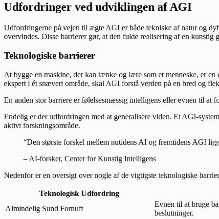
Udfordringer ved udviklingen af AGI
Udfordringerne på vejen til ægte AGI er både tekniske af natur og dy
overvindes. Disse barrierer gør, at den fulde realisering af en kunstig 
Teknologiske barrierer
At bygge en maskine, der kan tænke og lære som et menneske, er en en
ekspert i ét snævert område, skal AGI forstå verden på en bred og fle
En anden stor barriere er følelsesmæssig intelligens eller evnen til at
Endelig er der udfordringen med at generalisere viden. Et AGI-system sk
aktivt forskningsområde.
“Den største forskel mellem nutidens AI og fremtidens AGI lig
– AI-forsker, Center for Kunstig Intelligens
Nedenfor er en oversigt over nogle af de vigtigste teknologiske barrie
Teknologisk Udfordring
Evnen til at bruge ba
Almindelig Sund Fornuft
beslutninger.