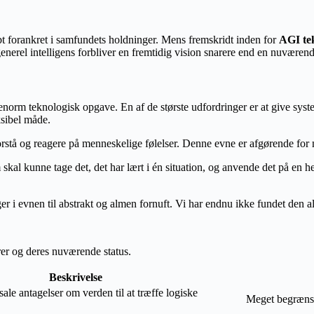
bt forankret i samfundets holdninger. Mens fremskridt inden for
AGI te
generel intelligens forbliver en fremtidig vision snarere end en nuværende
orm teknologisk opgave. En af de største udfordringer er at give syste
ksibel måde.
 forstå og reagere på menneskelige følelser. Denne evne er afgørende for 
al kunne tage det, det har lært i én situation, og anvende det på en helt
ger i evnen til abstrakt og almen fornuft. Vi har endnu ikke fundet de
rer og deres nuværende status.
Beskrivelse
sale antagelser om verden til at træffe logiske
Meget begrænse