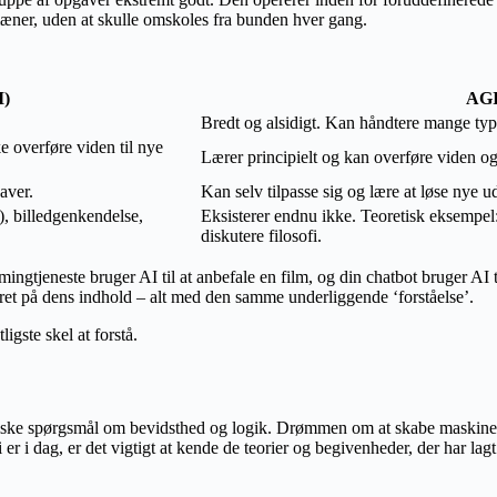
omæner, uden at skulle omskoles fra bunden hver gang.
I)
AGI 
Bredt og alsidigt. Kan håndtere mange typ
 overføre viden til nye
Lærer principielt og kan overføre viden o
aver.
Kan selv tilpasse sig og lære at løse nye 
, billedgenkendelse,
Eksisterer endnu ikke. Teoretisk eksempel:
diskutere filosofi.
mingtjeneste bruger AI til at anbefale en film, og din chatbot bruger AI 
ret på dens indhold – alt med den samme underliggende ‘forståelse’.
igste skel at forstå.
ke spørgsmål om bevidsthed og logik. Drømmen om at skabe maskiner me
vi er i dag, er det vigtigt at kende de teorier og begivenheder, der har 