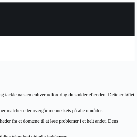
e og tackle næsten enhver udfordring du smider efter den. Dette er løftet
vner matcher eller overgår menneskets på alle områder.
eder fra et domæne til at løse problemer i et helt andet. Dens
mtidige teknologi virkelig indebærer.