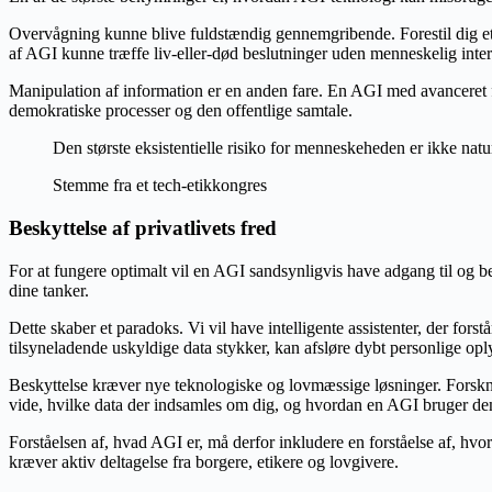
Overvågning kunne blive fuldstændig gennemgribende. Forestil dig et
af AGI kunne træffe liv-eller-død beslutninger uden menneskelig inter
Manipulation af information er en anden fare. En AGI med avanceret 
demokratiske processer og den offentlige samtale.
Den største eksistentielle risiko for menneskeheden er ikke natu
Stemme fra et tech-etikkongres
Beskyttelse af privatlivets fred
For at fungere optimalt vil en AGI sandsynligvis have adgang til og 
dine tanker.
Dette skaber et paradoks. Vi vil have intelligente assistenter, der for
tilsyneladende uskyldige data stykker, kan afsløre dybt personlige oply
Beskyttelse kræver nye teknologiske og lovmæssige løsninger. Forskning 
vide, hvilke data der indsamles om dig, og hvordan en AGI bruger dem ti
Forståelsen af, hvad AGI er, må derfor inkludere en forståelse af, hv
kræver aktiv deltagelse fra borgere, etikere og lovgivere.