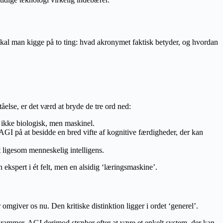
 skal man kigge på to ting: hvad akronymet faktisk betyder, og hvordan
tåelse, er det værd at bryde de tre ord ned:
r ikke biologisk, men maskinel.
n AGI på at besidde en bred vifte af kognitive færdigheder, der kan
t ligesom menneskelig intelligens.
 ekspert i ét felt, men en alsidig ‘læringsmaskine’.
 omgiver os nu. Den kritiske distinktion ligger i ordet ‘generel’.
 rammer. AGI derimod stræber efter at være et enkelt system, der kan