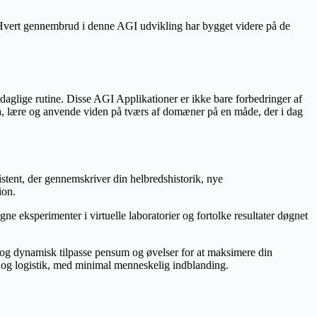
. Hvert gennembrud i denne AGI udvikling har bygget videre på de
 daglige rutine. Disse AGI Applikationer er ikke bare forbedringer af
tå, lære og anvende viden på tværs af domæner på en måde, der i dag
tent, der gennemskriver din helbredshistorik, nye
ion.
 eksperimenter i virtuelle laboratorier og fortolke resultater døgnet
 og dynamisk tilpasse pensum og øvelser for at maksimere din
ol og logistik, med minimal menneskelig indblanding.