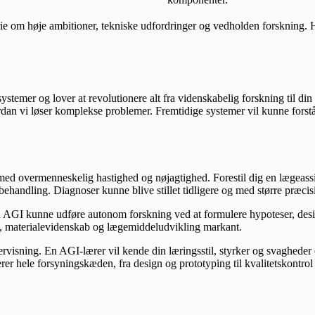
torie om høje ambitioner, tekniske udfordringer og vedholden forskning
ystemer og lover at revolutionere alt fra videnskabelig forskning til din
vordan vi løser komplekse problemer. Fremtidige systemer vil kunne fors
d overmenneskelig hastighed og nøjagtighed. Forestil dig en lægeassis
 behandling. Diagnoser kunne blive stillet tidligere og med større præcis
AGI kunne udføre autonom forskning ved at formulere hypoteser, designe
, materialevidenskab og lægemiddeludvikling markant.
visning. En AGI-lærer vil kende din læringsstil, styrker og svagheder
erer hele forsyningskæden, fra design og prototyping til kvalitetskontr