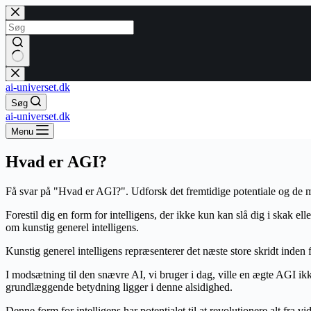
Fortsæt
til
indhold
Ingen
resultater
ai-universet.dk
Søg
ai-universet.dk
Menu
Hvad er AGI?
Få svar på "Hvad er AGI?". Udforsk det fremtidige potentiale og de m
Forestil dig en form for intelligens, der ikke kun kan slå dig i skak el
om kunstig generel intelligens.
Kunstig generel intelligens repræsenterer det næste store skridt inden
I modsætning til den snævre AI, vi bruger i dag, ville en ægte AGI ik
grundlæggende betydning ligger i denne alsidighed.
Denne form for intelligens har potentialet til at revolutionere alt fra 