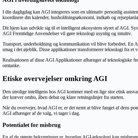
I din dagligdag kan AGI integreres som en ultimativ personlig assist
koordinere din kalender, husholdningsøkonomi, indkøb og rejseplanl
Dit hjem kan udvikle sig til et intelligent økosystem styret af AGI. S
AGI Fremtidige Anvendelser vil gøre teknologi usynlig og intuitiv.
Transport, underholdning og kommunikation vil blive forbedret. En AG
smag i det øjeblik. Disse applikationer transformerer teknologi fra et væ
Realisationen af disse AGI Applikationer afhænger af teknologiske frem
omtanke.
Etiske overvejelser omkring AGI
Den utrolige intelligens hos AGI kommer med en lige stor etisk ansva
der kræver omhu, åben debat og klare retningslinjer fra starten.
Når du overvejer, hvad AGI er, er det nemt at blive fanget af dens po
AGI afhænger af de valg, vi tager i dag.
Potentialet for misbrug
En af de største bekymringer er, hvordan AGI-teknologi kan misbruges.