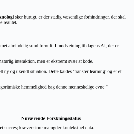
knologi
sker hurtigt, er der stadig væsentlige forhindringer, der skal
 realitet.
met almindelig sund fornuft. I modsætning til dagens AI, der er
naturlig interaktion, men er ekstremt svær at kode.
 ny og ukendt situation. Dette kaldes ‘transfer learning’ og er et
n algoritmiske hemmelighed bag denne menneskelige evne.”
Nuværende Forskningsstatus
t succes; kræver store mængder kontekstuel data.