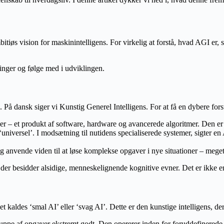
tiøs vision for maskinintelligens. For virkelig at forstå, hvad AGI er,
ninger og følge med i udviklingen.
. På dansk siger vi Kunstig Generel Intelligens. For at få en dybere fors
sker – et produkt af software, hardware og avancerede algoritmer. Den e
 ‘universel’. I modsætning til nutidens specialiserede systemer, sigter e
 og anvende viden til at løse komplekse opgaver i nye situationer – mege
 der besidder alsidige, menneskelignende kognitive evner. Det er ikke en
t kaldes ‘smal AI’ eller ‘svag AI’. Dette er den kunstige intelligens, der
gruppe af opgaver ekstremt godt. Den opererer inden for foruddefinerede