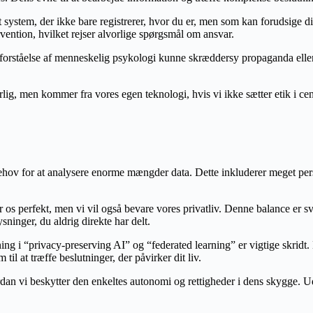
 system, der ikke bare registrerer, hvor du er, men som kan forudsige 
vention, hvilket rejser alvorlige spørgsmål om ansvar.
forståelse af menneskelig psykologi kunne skræddersy propaganda eller
rlig, men kommer fra vores egen teknologi, hvis vi ikke sætter etik i ce
behov for at analysere enorme mængder data. Dette inkluderer meget per
står os perfekt, men vi vil også bevare vores privatliv. Denne balance e
sninger, du aldrig direkte har delt.
i “privacy-preserving AI” og “federated learning” er vigtige skridt. Lige
l at træffe beslutninger, der påvirker dit liv.
ordan vi beskytter den enkeltes autonomi og rettigheder i dens skygge.