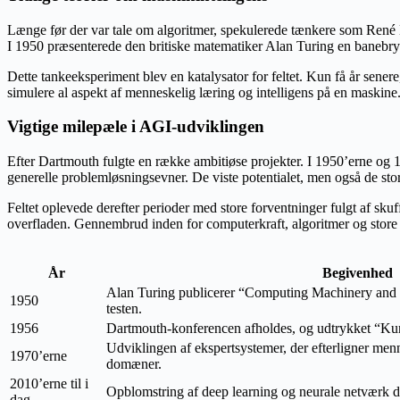
Længe før der var tale om algoritmer, spekulerede tænkere som René 
I 1950 præsenterede den britiske matematiker Alan Turing en banebryd
Dette tankeeksperiment blev en katalysator for feltet. Kun få år sener
simulere al aspekt af menneskelig læring og intelligens på en maskine
Vigtige milepæle i AGI-udviklingen
Efter Dartmouth fulgte en række ambitiøse projekter. I 1950’erne og
generelle problemløsningsevner. De viste potentialet, men også de stor
Feltet oplevede derefter perioder med store forventninger fulgt af skuff
overfladen. Gennembrud inden for computerkraft, algoritmer og store 
År
Begivenhed
Alan Turing publicerer “Computing Machinery and I
1950
testen.
1956
Dartmouth-konferencen afholdes, og udtrykket “Kunsti
Udviklingen af ekspertsystemer, der efterligner men
1970’erne
domæner.
2010’erne til i
Opblomstring af deep learning og neurale netværk d
dag