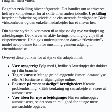
i dag har mest viden.
Begrebet
reskilling
bliver afgørende. Det handler om at erhverve
helt nye kompetencer for at skifte til en anden jobrolle.
Upskilling
betyder at forbedre og udvide dine eksisterende færdigheder. Både
virksomheder og den enkelte medarbejder har et ansvar her.
Din største styrke bliver evnen til at tilpasse dig nye værktøjer og
arbejdsgange. Det kræver en aktiv læringsholdning og vilje til at
eksperimentere. Heldigvis understøtter den danske “flexicurity”-
model netop denne form for omstilling gennem adgang til
efteruddannelse.
Overvej disse punkter for at styrke din adaptabilitet:
Vær nysgerrig:
Følg med i, hvilke AI-værktøjer der dukker
op i din branche.
Tag et kursus:
Mange grundlæggende kurser i dataanalyse
eller AI-forståelse er tilgængelige online.
Fokuser på “menneskelige” færdigheder:
Kreativ
problemløsning, kritisk tænkning og samarbejde er svære at
automatisere.
Vær åben for nye arbejdsgange:
Når en rutineopgav
automatiseres, se det som en mulighed for at tage mere
ansvarsfulde opgaver.