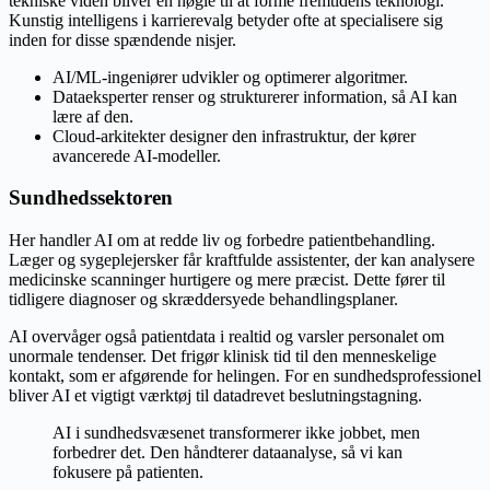
tekniske viden bliver en nøgle til at forme fremtidens teknologi.
Kunstig intelligens i karrierevalg betyder ofte at specialisere sig
inden for disse spændende nisjer.
AI/ML-ingeniører udvikler og optimerer algoritmer.
Dataeksperter renser og strukturerer information, så AI kan
lære af den.
Cloud-arkitekter designer den infrastruktur, der kører
avancerede AI-modeller.
Sundhedssektoren
Her handler AI om at redde liv og forbedre patientbehandling.
Læger og sygeplejersker får kraftfulde assistenter, der kan analysere
medicinske scanninger hurtigere og mere præcist. Dette fører til
tidligere diagnoser og skræddersyede behandlingsplaner.
AI overvåger også patientdata i realtid og varsler personalet om
unormale tendenser. Det frigør klinisk tid til den menneskelige
kontakt, som er afgørende for helingen. For en sundhedsprofessionel
bliver AI et vigtigt værktøj til datadrevet beslutningstagning.
AI i sundhedsvæsenet transformerer ikke jobbet, men
forbedrer det. Den håndterer dataanalyse, så vi kan
fokusere på patienten.