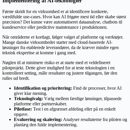
Implementering af AI-teknologier
Første skridt for en virksomhed er at identificere konkrete,
værdifulde use-cases. Hvor kan AI frigøre mest tid eller skabe størst
præcision? Det kunne være automatiseret dataanalyse, chatbots til
kundeservice eller predictive maintenance i produktionen.
Når områderne er kortlagt, følger valget af platforme og værktøjer.
Mange danske virksomheder starter med cloud-baserede AI-
løsninger fra etablerede leverandører, da de kræver mindre egen
teknisk ekspertise at komme i gang med.
Nøglen til at minimere risiko er at starte med et veldefineret
pilotprojekt. Dette giver mulighed for at teste teknologien i en
kontrolleret setting, måle resultater og justere tilgangen, før den
rulles ud bredt.
Identifikation og prioritering:
Find de processer, hvor AI
giver klar mening.
Teknologivalg:
Vælg mellem færdige løsninger, tilpassede
platforme eller partnerskaber.
Pilotfase:
Test i en afgrænset afdeling eller på en enkelt
opgave.
Evaluering og skalering:
Analyser resultaterne fra piloten og
planlæg den fulde implementering.