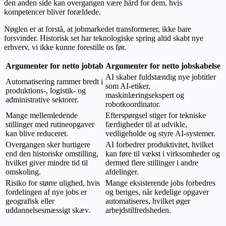
den anden side kan overgangen være hård for dem, hvis
kompetencer bliver forældede.
Nøglen er at forstå, at jobmarkedet transformerer, ikke bare
forsvinder. Historisk set har teknologiske spring altid skabt nye
erhverv, vi ikke kunne forestille os før.
Argumenter for netto jobtab
Argumenter for netto jobskabelse
AI skaber fuldstændig nye jobtitler
Automatisering rammer bredt i
som AI-etiker,
produktions-, logistik- og
maskinlæringsekspert og
administrative sektorer.
robotkoordinator.
Mange mellemledende
Efterspørgsel stiger for tekniske
stillinger med rutineopgaver
færdigheder til at udvikle,
kan blive reduceret.
vedligeholde og styre AI-systemer.
Overgangen sker hurtigere
AI forbedrer produktivitet, hvilket
end den historiske omstilling,
kan føre til vækst i virksomheder og
hvilket giver mindre tid til
dermed flere stillinger i andre
omskoling.
afdelinger.
Risiko for større ulighed, hvis
Mange eksisterende jobs forbedres
fordelingen af nye jobs er
og beriges, når kedelige opgaver
geografisk eller
automatiseres, hvilket øger
uddannelsesmæssigt skæv.
arbejdstilfredsheden.