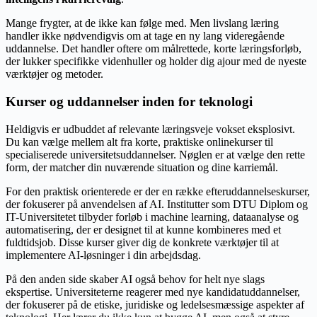
Mange frygter, at de ikke kan følge med. Men livslang læring
handler ikke nødvendigvis om at tage en ny lang videregående
uddannelse. Det handler oftere om målrettede, korte læringsforløb,
der lukker specifikke videnhuller og holder dig ajour med de nyeste
værktøjer og metoder.
Kurser og uddannelser inden for teknologi
Heldigvis er udbuddet af relevante læringsveje vokset eksplosivt.
Du kan vælge mellem alt fra korte, praktiske onlinekurser til
specialiserede universitetsuddannelser. Nøglen er at vælge den rette
form, der matcher din nuværende situation og dine karriemål.
For den praktisk orienterede er der en række efteruddannelseskurser,
der fokuserer på anvendelsen af AI. Institutter som DTU Diplom og
IT-Universitetet tilbyder forløb i machine learning, dataanalyse og
automatisering, der er designet til at kunne kombineres med et
fuldtidsjob. Disse kurser giver dig de konkrete værktøjer til at
implementere AI-løsninger i din arbejdsdag.
På den anden side skaber AI også behov for helt nye slags
ekspertise. Universiteterne reagerer med nye kandidatuddannelser,
der fokuserer på de etiske, juridiske og ledelsesmæssige aspekter af