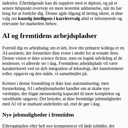
indenfor. Efterfølgende kan du supplere med et diplom, og på et
senere tidspunkt overveje en mere teoretisk uddannelse, når du har
brug for at fordybe dig. Denne agile tilgang til læring sikrer, at dine
valg om
kunstig intelligens i karrierevalg
altid er informerede og
relevante for markedets behov.
AI og fremtidens arbejdspladser
Forestil dig en arbejdsdag om et årti, hvor din primære kollega er en
AI-assistent, der forstærker dine evner i stedet for at erstatte dem.
Denne vision er ikke science fiction, men en logisk udvikling af de
tendenser, vi allerede ser i dag. Fremtidens arbejdsplads vil være
karakteriseret ved en dyb integration af teknologi, der transformerer
roller, opgaver og den måde, vi samarbejder på.
Kernen i denne forandring er ikke kun automatisering, men
forstærkning. AI i arbejdsmarkedet handler om at skabe nye
værktøjer, der frigør menneskelig kapacitet til mere komplekse og
værdifulde opgaver. Det betyder, at dine fremtidige jobmuligheder
med AI vil se markant anderledes ud, end de gør i dag.
Nye jobmuligheder i fremtiden
Efterspørgslen efter helt nye kompetencer vil føde jobtitler, der