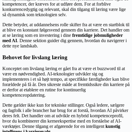
kompetencer, der kræves for at udføre dem. For at forblive
konkurrencedygtig og relevant, skal din tilgang til læring være lige
så dynamisk som teknologien selv.
Dette betyder, at uddannelsens rolle skifter fra at være en startblok til
at blive en konstant følgesvend gennem din karriere. Det handler om
at se læring som en investering i dine
fremtidige jobmuligheder
med AI
. Denne sektion guider dig gennem, hvordan du navigerer i
dette nye landskab.
Behovet for livslang læring
Konceptet om livslang læring er gået fra at være et buzzword til at
være en nødvendighed. AI-teknologier udvikler sig og
implementeres i et så højt tempo, at specifikke færdigheder kan blive
forældede på få år. Den sikreste måde at fremtidssikre din karriere på
er derfor at etablere en rutine for kontinuerlig
kompetenceopdatering.
Dette gælder ikke kun for tekniske stillinger. Også ledere, sælgere
og fagfolk i alle brancher har brug for at forstå, hvordan AI påvirker
deres felt. Det handler om at udvikle en hybrid kompetenceprofil,
hvor du kombinerer din kerneekspertise med en forståelse af AI-
værktøjer. Denne tilgang er afgørende for en intelligent
kunstig
intelligens i karrierevalg
.