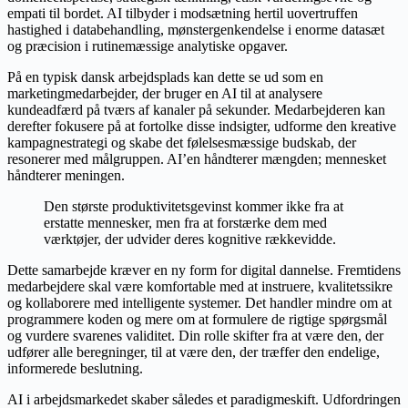
empati til bordet. AI tilbyder i modsætning hertil uovertruffen
hastighed i databehandling, mønstergenkendelse i enorme datasæt
og præcision i rutinemæssige analytiske opgaver.
På en typisk dansk arbejdsplads kan dette se ud som en
marketingmedarbejder, der bruger en AI til at analysere
kundeadfærd på tværs af kanaler på sekunder. Medarbejderen kan
derefter fokusere på at fortolke disse indsigter, udforme den kreative
kampagnestrategi og skabe det følelsesmæssige budskab, der
resonerer med målgruppen. AI’en håndterer mængden; mennesket
håndterer meningen.
Den største produktivitetsgevinst kommer ikke fra at
erstatte mennesker, men fra at forstærke dem med
værktøjer, der udvider deres kognitive rækkevidde.
Dette samarbejde kræver en ny form for digital dannelse. Fremtidens
medarbejdere skal være komfortable med at instruere, kvalitetssikre
og kollaborere med intelligente systemer. Det handler mindre om at
programmere koden og mere om at formulere de rigtige spørgsmål
og vurdere svarenes validitet. Din rolle skifter fra at være den, der
udfører alle beregninger, til at være den, der træffer den endelige,
informerede beslutning.
AI i arbejdsmarkedet skaber således et paradigmeskift. Udfordringen