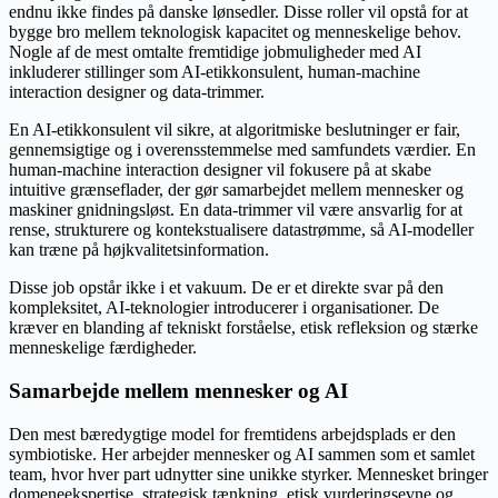
endnu ikke findes på danske lønsedler. Disse roller vil opstå for at
bygge bro mellem teknologisk kapacitet og menneskelige behov.
Nogle af de mest omtalte fremtidige jobmuligheder med AI
inkluderer stillinger som AI-etikkonsulent, human-machine
interaction designer og data-trimmer.
En AI-etikkonsulent vil sikre, at algoritmiske beslutninger er fair,
gennemsigtige og i overensstemmelse med samfundets værdier. En
human-machine interaction designer vil fokusere på at skabe
intuitive grænseflader, der gør samarbejdet mellem mennesker og
maskiner gnidningsløst. En data-trimmer vil være ansvarlig for at
rense, strukturere og kontekstualisere datastrømme, så AI-modeller
kan træne på højkvalitetsinformation.
Disse job opstår ikke i et vakuum. De er et direkte svar på den
kompleksitet, AI-teknologier introducerer i organisationer. De
kræver en blanding af tekniskt forståelse, etisk refleksion og stærke
menneskelige færdigheder.
Samarbejde mellem mennesker og AI
Den mest bæredygtige model for fremtidens arbejdsplads er den
symbiotiske. Her arbejder mennesker og AI sammen som et samlet
team, hvor hver part udnytter sine unikke styrker. Mennesket bringer
domeneekspertise, strategisk tænkning, etisk vurderingsevne og