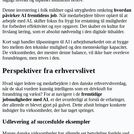
Denne investering i folk mildner også utrygheden omkring
hvordan
påvirker AI fremtidens job
. Når medarbejdere bliver oplært til at
arbejde med AI, skifter fokus fra frygt for erstatning til muligheder
for forbedret effektivitet og nye opgaver. Det skaber en kultur for
livslang læring, som er absolut nødvendig i den digitale tidsalder.
Kort sagt handler tilpasningen til AI i arbejdsmarkedet om at bygge
bro mellem den tekniske mulighed og den menneskelige kapacitet.
De virksomheder, der mestrer denne balance, vil ikke bare overleve
forandringen, men trives i den.
Perspektiver fra erhvervslivet
Hvad siger ledere og medarbejdere i den danske erhvervshverdag,
når de skal vurdere kunstig intelligens som en drivkraft for
forandring og vækst? For at navigere i de
fremtidige
jobmuligheder med AI
, er det uvurderligt at forstå de erfaringer,
der allerede er blevet gjort på gulvet. Dette afsnit bringer konkrete
indsigter fra virksomheder, der har taget springet.
Udlevering af succesfulde eksempler
Mange danske virksomheder har allerede set betydelige fordele ved