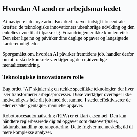
Hvordan AI ændrer arbejdsmarkedet
At navigere i det nye arbejdsmarked kræver indsigt i to centrale
kræfter: de teknologiske innovationers ubønhørlige udvikling og den
enkeltes evne til at tilpasse sig. Forandringen er ikke kun teoretisk.
Den sker lige nu og påvirker dine daglige opgaver og langsigtede
karrieremuligheder.
Spørgsmålet om, hvordan AI påvirker fremtidens job, handler derfor
om at forstå de konkrete værktøjer og den nødvendige
mentalitetsændring.
Teknologiske innovationers rolle
Bag ordet “AI” skjuler sig en række specifikke teknologier, der hver
især transformerer arbejdsprocesser. Disse værktøjer overtager ikke
nødvendigvis hele dit job med det samme. I stedet effektiviserer de
eller erstatter gentagne, manuelle opgaver.
Robotprocesautomatisering (RPA) er et klart eksempel. Den kan
håndtere reglerbaserede digital opgaver som dataoverførsler,
fakturabehandling og rapportering. Dette frigiver menneskelig tid til
mere komplekse analyser.