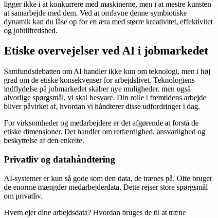
ligger ikke i at konkurrere med maskinerne, men i at mestre kunsten
at samarbejde med dem. Ved at omfavne denne symbiotiske
dynamik kan du låse op for en æra med større kreativitet, effektivitet
og jobtilfredshed.
Etiske overvejelser ved AI i jobmarkedet
Samfundsdebatten om AI handler ikke kun om teknologi, men i høj
grad om de etiske konsekvenser for arbejdslivet. Teknologiens
indflydelse på jobmarkedet skaber nye muligheder, men også
alvorlige spørgsmål, vi skal besvare. Din rolle i fremtidens arbejde
bliver påvirket af, hvordan vi håndterer disse udfordringer i dag.
For virksomheder og medarbejdere er det afgørende at forstå de
etiske dimensioner. Det handler om retfærdighed, ansvarlighed og
beskyttelse af den enkelte.
Privatliv og datahåndtering
AI-systemer er kun så gode som den data, de trænes på. Ofte bruger
de enorme mængder medarbejderdata. Dette rejser store spørgsmål
om privatliv.
Hvem ejer dine arbejdsdata? Hvordan bruges de til at træne