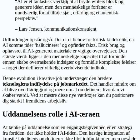
“AI er et fantastisk værktøj til at bryde writers block og
generere idéer, men den menneskelige forfatter er
uundværlig for at tilføje sjæl, erfaring og et autentisk
perspektiv.”
– Lars Jensen, kommunikationskonsulent
Udfordringer opstår også. Der er et behov for kritisk kildekritik, da
AI somme tider ‘hallucinerer’ og opfinder fakta. Etisk brug og
ophavsret til AI-genereret materiale er vigtige overvejelser. Den
største værdi ligger i den menneskelige kapacitet til at forbinde
emner, skabe overraskende indsigter og formidle komplekse følelser
– noget der definerer virkelig overbevisende indhold.
Denne evolution i kreative job understreger den bredere
teknologiens indflydelse på jobmarkedet
. Det handler mindre om
at blive overflødiggjort og mere om at omdefinere, hvordan vi
skaber værdi. Ved at mestre disse nye værktøjer kan du positionere
dig stærkt i fremtidens arbejdsliv.
Uddannelsens rolle i AI-æraen
At tænke på uddannelse som en engangsbegivenhed er en strategi
fra fortiden, der ikke holder i AI-tiden. Den hastige integration af
kunstig intelligens omdefinerer ikke blot jobfunktioner, men også de