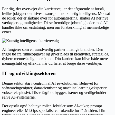
For dig, der overvejer din karrierevej, er det afgørende at forstå,
hvilke jobtyper der trives i samspil med kunstig intelligens. Modsat
de roller, der er sårbare over for automatisering, skaber AI her nye
værktøjer og muligheder. Disse fremtidige jobmuligheder med AI
handler ikke om erstatning, men om forstærkning af menneskelige
evner.
AI fungerer som en uundværlig partner i mange brancher. Den
frigør tid fra rutineopgaver og giver plads til kreativitet, strategi og
dybere menneskelig interaktion. Din karriere kan blive både mere
meningsfuld og effektiv, når du lærer at bruge disse værktøjer.
IT- og udviklingssektoren
Denne sektor står i centrum af AI-revolutionen. Behovet for
softwareingeniører, datascientister og machine learning-eksperter
vokser eksplosivt. Disse fagfolk bygger, træner og vedligeholder
selve AI-systemerne.
Der opstår også helt nye roller. Jobtitler som AI-etiker, prompt
engineer eller MLOps-specialist var ukendte for få år siden. Din