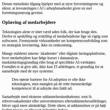
Denne metodiske tilgang hjælper med at styre forventningerne og
sikrer, at investeringen i AI i arbejdsmarkedet giver en reel
forretningsmæssig gevinst.
Oplæring af medarbejdere
Teknologien alene er intet værd uden folk, der kan bruge den.
Derfor er
upskilling
og
reskilling
af medarbejderne lige så vigtig som
softwaren. Fremsynede virksomheder ser kompetenceudvikling som
en strategisk investering, ikke en omkostning.
Mange etablerer interne ‘akademier’ eller digitale læringsplatforme,
hvor medarbejdere kan følge kurser i dataanalyse,
maskinlæringsgrundlag eller brug af specifikke AI-værktøjer.
Formålet er at give alle, ikke kun IT-afdelingen, et grundlag for at
samarbejde med de nye systemer.
Den største barriere for AI-adoption er ofte ikke
teknologien, men manglen på de rette menneskelige
kompetencer til at udnytte den fuldt ud.
Samarbejde med eksterne uddannelsesinstitutioner, som fx
erhvervsakademier eller universiteternes efteruddannelsesafdelinger,
bliver også mere almindeligt. Dette sikrer, at uddannelsen er på højt
fagligt niveau og tilpasset industrins behov.