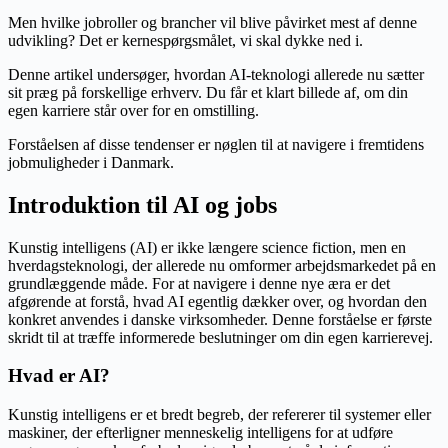
Men hvilke jobroller og brancher vil blive påvirket mest af denne
udvikling? Det er kernespørgsmålet, vi skal dykke ned i.
Denne artikel undersøger, hvordan AI-teknologi allerede nu sætter
sit præg på forskellige erhverv. Du får et klart billede af, om din
egen karriere står over for en omstilling.
Forståelsen af disse tendenser er nøglen til at navigere i fremtidens
jobmuligheder i Danmark.
Introduktion til AI og jobs
Kunstig intelligens (AI) er ikke længere science fiction, men en
hverdagsteknologi, der allerede nu omformer arbejdsmarkedet på en
grundlæggende måde. For at navigere i denne nye æra er det
afgørende at forstå, hvad AI egentlig dækker over, og hvordan den
konkret anvendes i danske virksomheder. Denne forståelse er første
skridt til at træffe informerede beslutninger om din egen karrierevej.
Hvad er AI?
Kunstig intelligens er et bredt begreb, der refererer til systemer eller
maskiner, der efterligner menneskelig intelligens for at udføre