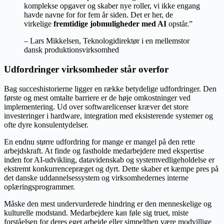
komplekse opgaver og skaber nye roller, vi ikke engang
havde navne for for fem år siden. Det er her, de
virkelige
fremtidige jobmuligheder med AI
opstår.”
– Lars Mikkelsen, Teknologidirektør i en mellemstor
dansk produktionsvirksomhed
Udfordringer virksomheder står overfor
Bag succeshistorierne ligger en række betydelige udfordringer. Den
første og mest omtalte barriere er de høje omkostninger ved
implementering. Ud over softwarelicenser kræver det store
investeringer i hardware, integration med eksisterende systemer og
ofte dyre konsulentydelser.
En endnu større udfordring for mange er mangel på den rette
arbejdskraft. At finde og fastholde medarbejdere med ekspertise
inden for AI-udvikling, datavidenskab og systemvedligeholdelse er
ekstremt konkurrencepræget og dyrt. Dette skaber et kæmpe pres på
det danske uddannelsessystem og virksomhedernes interne
oplæringsprogrammer.
Måske den mest undervurderede hindring er den menneskelige og
kulturelle modstand. Medarbejdere kan føle sig truet, miste
forståelsen for deres eget arbejde eller simpelthen være modvillige