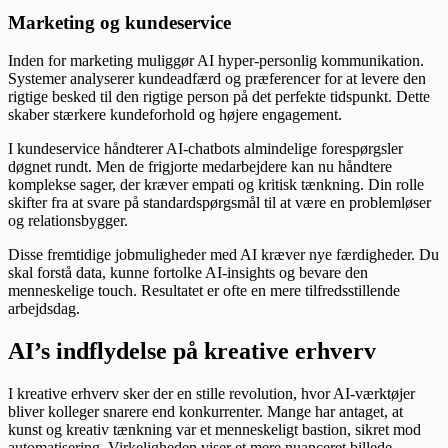
Marketing og kundeservice
Inden for marketing muliggør AI hyper-personlig kommunikation.
Systemer analyserer kundeadfærd og præferencer for at levere den
rigtige besked til den rigtige person på det perfekte tidspunkt. Dette
skaber stærkere kundeforhold og højere engagement.
I kundeservice håndterer AI-chatbots almindelige forespørgsler
døgnet rundt. Men de frigjorte medarbejdere kan nu håndtere
komplekse sager, der kræver empati og kritisk tænkning. Din rolle
skifter fra at svare på standardspørgsmål til at være en problemløser
og relationsbygger.
Disse fremtidige jobmuligheder med AI kræver nye færdigheder. Du
skal forstå data, kunne fortolke AI-insights og bevare den
menneskelige touch. Resultatet er ofte en mere tilfredsstillende
arbejdsdag.
AI’s indflydelse på kreative erhverv
I kreative erhverv sker der en stille revolution, hvor AI-værktøjer
bliver kolleger snarere end konkurrenter. Mange har antaget, at
kunst og kreativ tænkning var et menneskeligt bastion, sikret mod
automatisering. Virkeligheden viser et mere nuanceret billede.