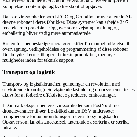
Avancerede robotter med computer vision og sensorer udfører nu
komplekse monterings- og kvalitetskontrollopgaver.
Danske virksomheder som LEGO og Grundfos bruger allerede AI-
drevne robotter i deres fabrikker. Disse systemer kan arbejde 24/7
med ekstrem præcision. Opgaver som svejsning, malning og
emballering bliver stadig mere automatiserede.
Rollen for menneskelige operatører skifter fra manuel udførelse til
overvågning, vedligeholdelse og programmering af disse robotter.
Det betyder færre stillinger til direkte produktion, men nye
muligheder inden for teknisk support.
Transport og logistik
Transport- og logistikbranchen gennemgår en revolution med
selvkørende teknologi. Selvkørende lastbiler og dronesystemer testes
aktivt for at forbedre effektivitet og reducere omkostninger.
I Danmark eksperimenterer virksomheder som PostNord med
droneleverancer til øer. Logistikgiganten DSV undersøger
mulighederne for autonom transport i deres forsyningskæder.
Opgaver som langdistancekørsel, lagerpluk og sortering er særligt
udsatte.