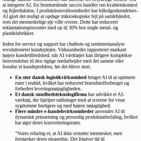
at integrere AI. En fremtrædende succes handler om kvalitetskontrol
og fejlreduktion. I produktionsvirksomheder har billedgenkendelses-
AI gjort det muligt at opdage mikroskopiske fejl på samlebåndet,
som det menneskelige øje ville overse. Dette har reduceret
reklamationsprocenter med op til 30% hos nogle metal- og
plastikfabrikker.
Inden for service og support har chatbots og sentimentanalyse
revolutioneret kundeplejen. Virksomheder rapporterer markant
højere kundetilfredshed, når AI værktøjer kan dirigere komplekse
henvendelser til den rigtige medarbejder med det samme eller
forudse et kundeproblem, før det bliver stort.
En stor dansk logistikvirksomhed
bruger AI til at optimere
ruter i realtid, hvilket har reduceret brændstofforbruget og
forbedret leveringsnøjagtigheden.
Et dansk sundhedsteknologifirma
har udviklet et AI-
værktøj, der hjælper radiologer med at screene for visse
sygdomme hurtigere og med højere nøjagtighed.
Flere mindre e-handelsvirksomheder
anvender AI til
dynamisk prissætning og personlig produktanbefaling, hvilket
har øget deres konverteringsrater.
“Vores erfaring er, at AI ikke erstatter mennesker, men
forstærker deres ekspertise. Det frigiver tid til