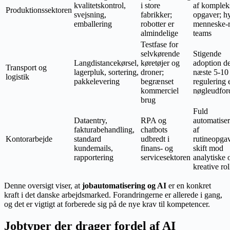
kvalitetskontrol,
i store
af komplek
Produktionssektoren
svejsning,
fabrikker;
opgaver; h
emballering
robotter er
menneske-
almindelige
teams
Testfase for
selvkørende
Stigende
Langdistancekørsel,
køretøjer og
adoption d
Transport og
lagerpluk, sortering,
droner;
næste 5-10 
logistik
pakkelevering
begrænset
regulering 
kommerciel
nøgleudfor
brug
Fuld
Dataentry,
RPA og
automatise
fakturabehandling,
chatbots
af
Kontorarbejde
standard
udbredt i
rutineopgav
kundemails,
finans- og
skift mod
rapportering
servicesektoren
analytiske 
kreative rol
Denne oversigt viser, at
jobautomatisering og AI
er en konkret
kraft i det danske arbejdsmarked. Forandringerne er allerede i gang,
og det er vigtigt at forberede sig på de nye krav til kompetencer.
Jobtyper der drager fordel af AI