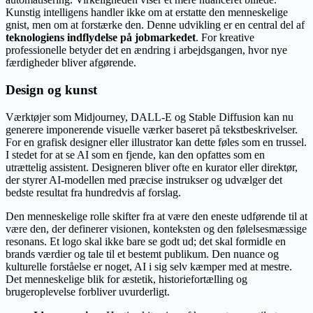
Kunstig intelligens handler ikke om at erstatte den menneskelige
gnist, men om at forstærke den. Denne udvikling er en central del af
teknologiens indflydelse på jobmarkedet
. For kreative
professionelle betyder det en ændring i arbejdsgangen, hvor nye
færdigheder bliver afgørende.
Design og kunst
Værktøjer som Midjourney, DALL-E og Stable Diffusion kan nu
generere imponerende visuelle værker baseret på tekstbeskrivelser.
For en grafisk designer eller illustrator kan dette føles som en trussel.
I stedet for at se AI som en fjende, kan den opfattes som en
utrættelig assistent. Designeren bliver ofte en kurator eller direktør,
der styrer AI-modellen med præcise instrukser og udvælger det
bedste resultat fra hundredvis af forslag.
Den menneskelige rolle skifter fra at være den eneste udførende til at
være den, der definerer visionen, konteksten og den følelsesmæssige
resonans. Et logo skal ikke bare se godt ud; det skal formidle en
brands værdier og tale til et bestemt publikum. Den nuance og
kulturelle forståelse er noget, AI i sig selv kæmper med at mestre.
Det menneskelige blik for æstetik, historiefortælling og
brugeroplevelse forbliver uvurderligt.