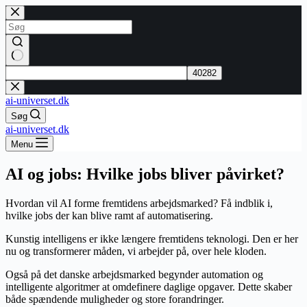
Fortsæt
til
indhold
Ingen
resultater
ai-universet.dk
Søg
ai-universet.dk
Menu
AI og jobs: Hvilke jobs bliver påvirket?
Hvordan vil AI forme fremtidens arbejdsmarked? Få indblik i,
hvilke jobs der kan blive ramt af automatisering.
Kunstig intelligens er ikke længere fremtidens teknologi. Den er her
nu og transformerer måden, vi arbejder på, over hele kloden.
Også på det danske arbejdsmarked begynder automation og
intelligente algoritmer at omdefinere daglige opgaver. Dette skaber
både spændende muligheder og store forandringer.