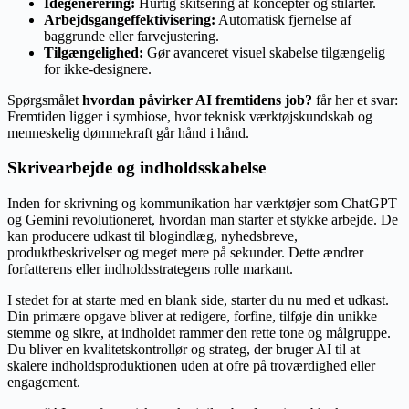
Idegenerering:
Hurtig skitsering af koncepter og stilarter.
Arbejdsgangeffektivisering:
Automatisk fjernelse af
baggrunde eller farvejustering.
Tilgængelighed:
Gør avanceret visuel skabelse tilgængelig
for ikke-designere.
Spørgsmålet
hvordan påvirker AI fremtidens job?
får her et svar:
Fremtiden ligger i symbiose, hvor teknisk værktøjskundskab og
menneskelig dømmekraft går hånd i hånd.
Skrivearbejde og indholdsskabelse
Inden for skrivning og kommunikation har værktøjer som ChatGPT
og Gemini revolutioneret, hvordan man starter et stykke arbejde. De
kan producere udkast til blogindlæg, nyhedsbreve,
produktbeskrivelser og meget mere på sekunder. Dette ændrer
forfatterens eller indholdsstrategens rolle markant.
I stedet for at starte med en blank side, starter du nu med et udkast.
Din primære opgave bliver at redigere, forfine, tilføje din unikke
stemme og sikre, at indholdet rammer den rette tone og målgruppe.
Du bliver en kvalitetskontrollør og strateg, der bruger AI til at
skalere indholdsproduktionen uden at ofre på troværdighed eller
engagement.