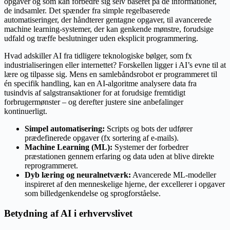
opgaver og som kan forbedre sig selv baseret på de informationer,
de indsamler. Det spænder fra simple regelbaserede
automatiseringer, der håndterer gentagne opgaver, til avancerede
machine learning-systemer, der kan genkende mønstre, forudsige
udfald og træffe beslutninger uden eksplicit programmering.
Hvad adskiller AI fra tidligere teknologiske bølger, som fx
industrialiseringen eller internettet? Forskellen ligger i AI’s evne til at
lære og tilpasse sig. Mens en samlebåndsrobot er programmeret til
én specifik handling, kan en AI-algoritme analysere data fra
tusindvis af salgstransaktioner for at forudsige fremtidigt
forbrugermønster – og derefter justere sine anbefalinger
kontinuerligt.
Simpel automatisering:
Scripts og bots der udfører
prædefinerede opgaver (fx sortering af e-mails).
Machine Learning (ML):
Systemer der forbedrer
præstationen gennem erfaring og data uden at blive direkte
reprogrammeret.
Dyb læring og neuralnetværk:
Avancerede ML-modeller
inspireret af den menneskelige hjerne, der excellerer i opgaver
som billedgenkendelse og sprogforståelse.
Betydning af AI i erhvervslivet