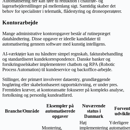
Automatisering her kan føre til reduktion i chauffør- og
lagerarbejderstillinger på mellemlang sigt. Samtidig skaber det
behov for specialister i telematik, flådestyring og droneoperatører.
Kontorarbejde
Mange administrative kontoropgaver består af rutinepræget
datahåndtering. Disse opgaver er ideelle kandidater til
automatisering gennem software med kunstig intelligens.
AI-værktøjer kan nu håndtere simpel regnskab, fakturabehandling
og standardiseret kundekorrespondence. Danske banker og
forsikringsselskaber implementerer chatbots og RPA (Robotic
Process Automation) til kundeservice og backoffice-arbejde.
Stillinger, der primært involverer dataentry, grundlæggende
bogføring eller skabelonbaseret rapportskrivning, er under pres.
Fremtiden kræver, at kontoransatte fokuserer på kompleks analyse,
fortolkning og personlig kundeadfærd.
Eksempler på
Nuværende
Forvent
Branche/Område
automatiserede
status i
udvikli
opgaver
Danmark
Høj
Yderligere
Montering,
implementering
automatise