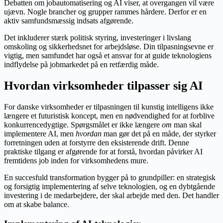
Debatten om jobautomatisering og AI viser, at overgangen vil være
ujævn. Nogle brancher og grupper rammes hårdere. Derfor er en
aktiv samfundsmæssig indsats afgørende.
Det inkluderer stærk politisk styring, investeringer i livslang
omskoling og sikkerhedsnet for arbejdsløse. Din tilpasningsevne er
vigtig, men samfundet har også et ansvar for at guide teknologiens
indflydelse på jobmarkedet på en retfærdig måde.
Hvordan virksomheder tilpasser sig AI
For danske virksomheder er tilpasningen til kunstig intelligens ikke
længere et futuristisk koncept, men en nødvendighed for at forblive
konkurrencedygtige. Spørgsmålet er ikke længere
om
man skal
implementere AI, men
hvordan
man gør det på en måde, der styrker
forretningen uden at forstyrre den eksisterende drift. Denne
praktiske tilgang er afgørende for at forstå, hvordan påvirker AI
fremtidens job inden for virksomhedens mure.
En succesfuld transformation bygger på to grundpiller: en strategisk
og forsigtig implementering af selve teknologien, og en dybtgående
investering i de medarbejdere, der skal arbejde med den. Det handler
om at skabe balance.