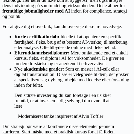
teknologi. Her lærer du ikke kun at bygge AI, men også at styre
dens indvirkning på samfundet og virksomheden. Dette åbner for
fremtidige jobmuligheder med AI
inden for compliance, strategi
og politik.
For at give dig et overblik, kan du overveje disse tre hovedveje:
Korte certifikatforløb:
Ideelle til at opdatere en specifik
færdighed, f.eks. brug af et bestemt AI-værktøj til marketing
eller analyse. Ofte tilbydes de online med fleksibel tid.
Efteruddannelsesdiplomer:
Mere omfattende end et enkelt
kursus, f.eks. et diplom i AI for virksomheder. De giver en
bredere forståelse og er anerkendt i erhvervslivet.
Nye akademiske grader:
Som en master i AI-etik eller
digital transformation. Disse er velegnede til dem, der ønsker
at specialisere sig dybt og arbejde med ledelse eller forskning
inden for feltet.
Den største investering du kan foretage i en usikker
fremtid, er at investere i dig selv og i din evne til at
lære.
– Moderniseret tanke inspireret af Alvin Toffler
Din strategi bør være at kombinere disse elementer gennem
karrieren. Start måske med et praktisk kursus for at få foden