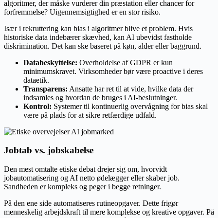
algoritmer, der måske vurderer din præstation eller chancer for
forfremmelse? Uigennemsigtighed er en stor risiko.
Især i rekruttering kan bias i algoritmer blive et problem. Hvis
historiske data indebærer skævhed, kan AI ubevidst fastholde
diskrimination. Det kan ske baseret på køn, alder eller baggrund.
Databeskyttelse:
Overholdelse af GDPR er kun
minimumskravet. Virksomheder bør være proactive i deres
dataetik.
Transparens:
Ansatte har ret til at vide, hvilke data der
indsamles og hvordan de bruges i AI-beslutninger.
Kontrol:
Systemer til kontinuerlig overvågning for bias skal
være på plads for at sikre retfærdige udfald.
Jobtab vs. jobskabelse
Den mest omtalte etiske debat drejer sig om, hvorvidt
jobautomatisering og AI netto ødelægger eller skaber job.
Sandheden er kompleks og peger i begge retninger.
På den ene side automatiseres rutineopgaver. Dette frigør
menneskelig arbejdskraft til mere komplekse og kreative opgaver. På