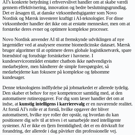
AI’s konkrete betydning i erhvervslivet handler om at skabe værdi
gennem effektivisering, innovation og bedre beslutningsgrundlag.
Det er årsagen til, at danske virksomhedsgiganter som Novo
Nordisk og Mærsk investerer kraftigt i AI-teknologier. For disse
virksomheder handler det ikke om at erstatte mennesker, men om at
forstærke deres evner og optimere komplekse processer.
Novo Nordisk anvender AI til at fremskynde udviklingen af nye
lægemidler ved at analysere enorme biomedicinske datasæt. Mærsk
bruger algoritmer til at optimere deres globale logistiknetværk, spare
brændstof og forudsige forsinkelser i havnene. I
kundeserviceområdet erstatter chatbots ikke nødvendigvis
medarbejdere, men håndterer de simple forespørgsler, så
medarbejderne kan fokusere på komplekse og følsomme
kundesager.
Denne teknologiens indflydelse på jobmarkedet er allerede tydelig.
Den skaber et behov for nye kompetencer samtidig med, at den
automatisere rutineopgaver. For dig som læser handler det om at
indse, at
kunstig intelligens i karrierevalg
er en nuværende realitet.
At forstå AI’s rolle er at forstå, hvilke opgaver der bliver
automatiseret, hvilke nye roller der opstår, og hvordan du kan
positionere dig selv til at trives i et samarbejde med intelligente
systemer. AI er ikke en fjern fremtidighed; det er en drivkraft for
forandring, der allerede i dag påvirker din professionelle vej.