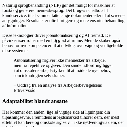
Naturlig sprogbehandling (NLP) gør det muligt for maskiner at
forstå og generere menneskesprog. Det bruges i chatbots til
kundeservice, til at sammenfatte lange dokumenter eller til at screene
ansøgninger. Resultatet er ofte hurtigere og mere ensartet behandling
af information.
Disse teknologier driver jobautomatisering og AI fremad. De
påvirker især roller med en høj grad af rutine. Men de skaber også
behov for nye kompetencer til at udvikle, overvåge og vedligeholde
disse systemer.
Automatisering frigiver ikke mennesker fra arbejde,
men fra repetitive opgaver. Den sande udfordring ligger
i at omskolere arbejdsstyrken til at møde de nye behov,
som teknologien selv skaber.
– Uddrag fra en analyse fra Arbejderbevægelsens
Erhvervsråd
Adaptabilitet blandt ansatte
Her kommer den anden, lige så vigtige side af ligningen: din
tilpasningsevne. Fremtidens arbejdsmarked tilhører dem, der mest
effektivt kan lære og omskole sig selv – ikke nødvendigvis dem, der