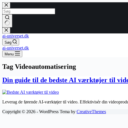
Fortsæt
til
indhold
Ingen
resultater
ai-universet.dk
Søg
ai-universet.dk
Menu
Tag
Videoautomatisering
Din guide til de bedste AI værktøjer til vid
Leverag de førende AI-værktøjer til video. Effektivisér din videopr
Copyright © 2026 - WordPress Tema by
CreativeThemes