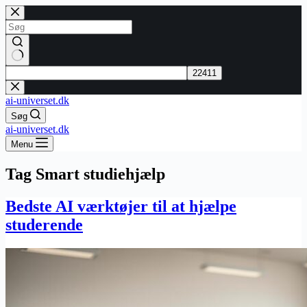
Fortsæt
til
indhold
Ingen
resultater
ai-universet.dk
Søg
ai-universet.dk
Menu
Tag
Smart studiehjælp
Bedste AI værktøjer til at hjælpe
studerende