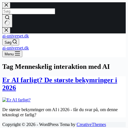
Fortsæt
til
indhold
Ingen
resultater
ai-universet.dk
Søg
ai-universet.dk
Menu
Tag
Menneskelig interaktion med AI
Er AI farligt? De største bekymringer i
2026
De største bekymringer om AI i 2026 - får du svar på, om denne
teknologi er farlig?
Copyright © 2026 - WordPress Tema by
CreativeThemes