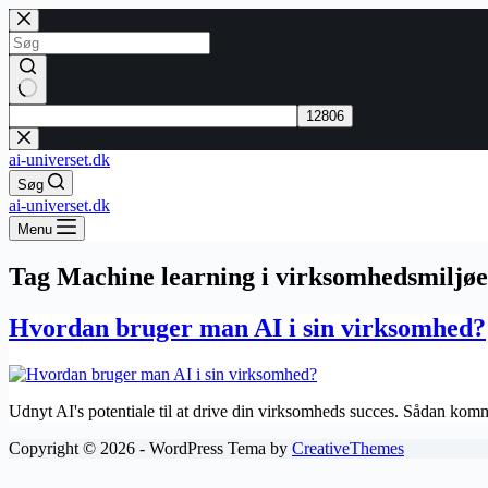
Fortsæt
til
indhold
Ingen
resultater
ai-universet.dk
Søg
ai-universet.dk
Menu
Tag
Machine learning i virksomhedsmiljøe
Hvordan bruger man AI i sin virksomhed?
Udnyt AI's potentiale til at drive din virksomheds succes. Sådan komm
Copyright © 2026 - WordPress Tema by
CreativeThemes