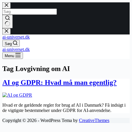
Fortsæt
til
indhold
Ingen
resultater
ai-universet.dk
Søg
ai-universet.dk
Menu
Tag
Lovgivning om AI
AI og GDPR: Hvad må man egentlig?
Hvad er de gældende regler for brug af AI i Danmark? Få indsigt i
de vigtigste bestemmelser under GDPR for AI-anvendelse.
Copyright © 2026 - WordPress Tema by
CreativeThemes