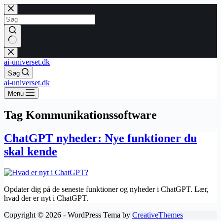
Fortsæt
til
indhold
Ingen
resultater
ai-universet.dk
Søg
ai-universet.dk
Menu
Tag
Kommunikationssoftware
ChatGPT nyheder: Nye funktioner du
skal kende
Opdater dig på de seneste funktioner og nyheder i ChatGPT. Lær,
hvad der er nyt i ChatGPT.
Copyright © 2026 - WordPress Tema by
CreativeThemes