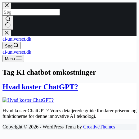
Fortsæt
til
indhold
Ingen
resultater
ai-universet.dk
Søg
ai-universet.dk
Menu
Tag
KI chatbot omkostninger
Hvad koster ChatGPT?
Hvad koster ChatGPT? Vores detaljerede guide forklarer priserne og
funktionerne for denne innovative AI-teknologi.
Copyright © 2026 - WordPress Tema by
CreativeThemes