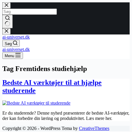
Fortsæt
til
indhold
Ingen
resultater
ai-universet.dk
Søg
ai-universet.dk
Menu
Tag
Fremtidens studiehjælp
Bedste AI værktøjer til at hjælpe
studerende
Er du studerende? Denne nyhed præsenterer de bedste AI-værktøjer,
der kan forbedre din læring og produktivitet. Læs mere her.
Copyright © 2026 - WordPress Tema by
CreativeThemes