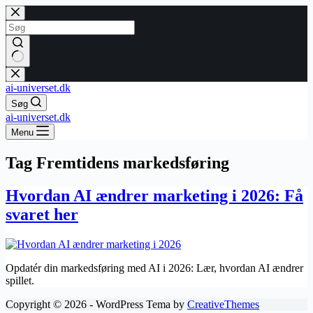
Fortsæt
til
indhold
Ingen
resultater
ai-universet.dk
Søg
ai-universet.dk
Menu
Tag
Fremtidens markedsføring
Hvordan AI ændrer marketing i 2026: Få
svaret her
Opdatér din markedsføring med AI i 2026: Lær, hvordan AI ændrer
spillet.
Copyright © 2026 - WordPress Tema by
CreativeThemes