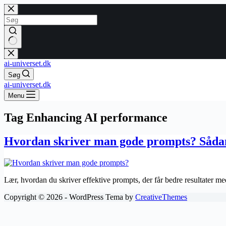
Fortsæt
til
indhold
Ingen
resultater
ai-universet.dk
Søg
ai-universet.dk
Menu
Tag
Enhancing AI performance
Hvordan skriver man gode prompts? Sådan
Lær, hvordan du skriver effektive prompts, der får bedre resultater me
Copyright © 2026 - WordPress Tema by
CreativeThemes