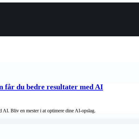
 får du bedre resultater med AI
d AI. Bliv en mester i at optimere dine AI-opslag.