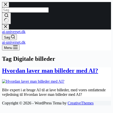
Fortsæt
til
indhold
Ingen
resultater
ai-universet.dk
Søg
ai-universet.dk
Menu
Tag
Digitale billeder
Hvordan laver man billeder med AI?
Bliv expert i at bruge AI til at lave billeder, med vores omfattende
vejledning til Hvordan laver man billeder med AI?
Copyright © 2026 - WordPress Tema by
CreativeThemes