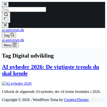
Fortsæt
til
indhold
Ingen
resultater
ai-universet.dk
Søg
ai-universet.dk
Menu
Tag
Digital udvikling
AI nyheder 2026: De vigtigste trends du
skal kende
Udforsk de afgørende AI-nyheder, der vil forme fremtiden i 2026.
Copyright © 2026 - WordPress Tema by
CreativeThemes