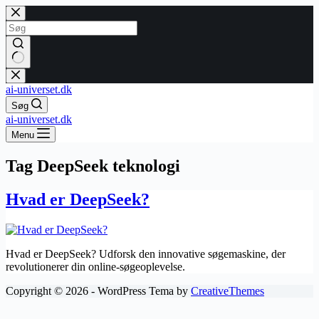
Fortsæt
til
indhold
Ingen
resultater
ai-universet.dk
Søg
ai-universet.dk
Menu
Tag
DeepSeek teknologi
Hvad er DeepSeek?
Hvad er DeepSeek? Udforsk den innovative søgemaskine, der
revolutionerer din online-søgeoplevelse.
Copyright © 2026 - WordPress Tema by
CreativeThemes