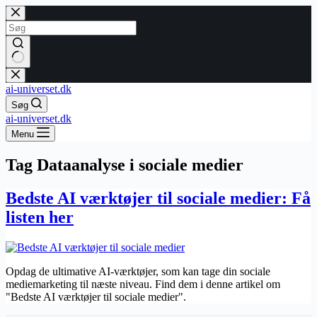
Fortsæt
til
indhold
Ingen
resultater
ai-universet.dk
Søg
ai-universet.dk
Menu
Tag
Dataanalyse i sociale medier
Bedste AI værktøjer til sociale medier: Få
listen her
Opdag de ultimative AI-værktøjer, som kan tage din sociale
mediemarketing til næste niveau. Find dem i denne artikel om
"Bedste AI værktøjer til sociale medier".