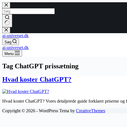
Fortsæt
til
indhold
Ingen
resultater
ai-universet.dk
Søg
ai-universet.dk
Menu
Tag
ChatGPT prissætning
Hvad koster ChatGPT?
Hvad koster ChatGPT? Vores detaljerede guide forklarer priserne og 
Copyright © 2026 - WordPress Tema by
CreativeThemes