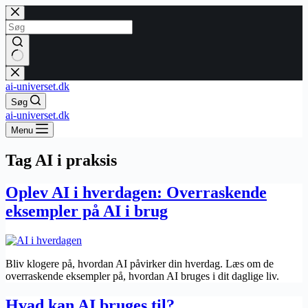
Fortsæt
til
indhold
Ingen
resultater
ai-universet.dk
Søg
ai-universet.dk
Menu
Tag
AI i praksis
Oplev AI i hverdagen: Overraskende
eksempler på AI i brug
Bliv klogere på, hvordan AI påvirker din hverdag. Læs om de
overraskende eksempler på, hvordan AI bruges i dit daglige liv.
Hvad kan AI bruges til?