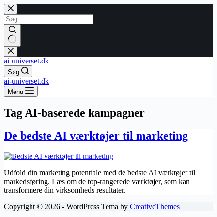
Fortsæt
til
indhold
Ingen
resultater
ai-universet.dk
Søg
ai-universet.dk
Menu
Tag
AI-baserede kampagner
De bedste AI værktøjer til marketing
Udfold din marketing potentiale med de bedste AI værktøjer til
markedsføring. Læs om de top-rangerede værktøjer, som kan
transformere din virksomheds resultater.
Copyright © 2026 - WordPress Tema by
CreativeThemes